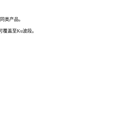
外同类产品。
可覆盖至
Ku
波段。
联系人电话：18632164144 | 联系人邮箱：yaling_chen0923@163.com