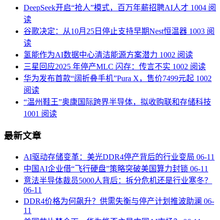
DeepSeek开启“抢人”模式，百万年薪招聘AI人才
1004 阅
读
谷歌决定：从10月25日停止支持早期Nest恒温器
1003 阅
读
氢能作为AI数据中心清洁能源方案潜力
1002 阅读
三星回应2025 年停产MLC 闪存：传言不实
1002 阅读
华为发布首款“阔折叠手机”Pura X，售价7499元起
1002
阅读
“温州鞋王”奥康国际跨界半导体，拟收购联和存储科技
1001 阅读
最新文章
AI驱动存储变革：美光DDR4停产背后的行业变局
06-11
中国AI企业借“飞行硬盘”策略突破美国算力封锁
06-11
意法半导体裁员5000人背后：拆分危机还是行业寒冬？
06-11
DDR4价格为何飙升？供需失衡与停产计划推波助澜
06-
11