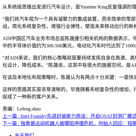
从系统级思维出发进行汽车设计，是Yasmine King反复强调的
“我们将汽车视为一个具有凝聚力的集成装置，而非简单的零部
战，简化系统复杂性，增强行业弹性，塑造未来移动出行的新
ADI中国区汽车业务市场总监陈晟援引相关机构的数据表示，中国
中的半导体价值约为300-500美元，电动化汽车时代达到了100
“对ADI来说，我们的核心策略就是要持续发挥自身在高速、
化设计，降低成本。”陈晟说，这其中有很大的施展空间，是ADI
在谈及本地化布局策略时，陈晟认为有两点十分关键：一是快
这样的思路其实是非常清晰的，毕竟随着系统复杂性的增加，
促成了一种新的客户关系。
责编：Lefeng.shao
上一篇 : Intel Foundry先进封装能力简谈：开启OSAT封测厂模式后
下一篇 : 独角兽达闼机器人被曝陷停摆危机，创始人回应：短
关于我们