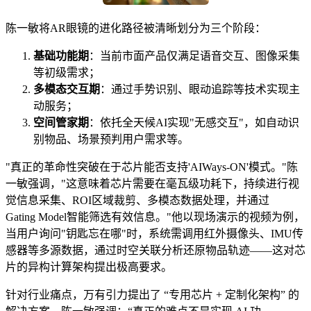
陈一敏将AR眼镜的进化路径被清晰划分为三个阶段：
基础功能期
​：当前市面产品仅满足语音交互、图像采集
等初级需求；
多模态交互期
​：通过手势识别、眼动追踪等技术实现主
动服务；
空间管家期
​：依托全天候AI实现"无感交互"，如自动识
别物品、场景预判用户需求等。
"真正的革命性突破在于芯片能否支持'AIWays-ON'模式。"陈
一敏强调，"这意味着芯片需要在毫瓦级功耗下，持续进行视
觉信息采集、ROI区域裁剪、多模态数据处理，并通过
Gating Model智能筛选有效信息。"他以现场演示的视频为例，
当用户询问"钥匙忘在哪"时，系统需调用红外摄像头、IMU传
感器等多源数据，通过时空关联分析还原物品轨迹——这对芯
片的异构计算架构提出极高要求。
针对行业痛点，万有引力提出了 “专用芯片 + 定制化架构” 的