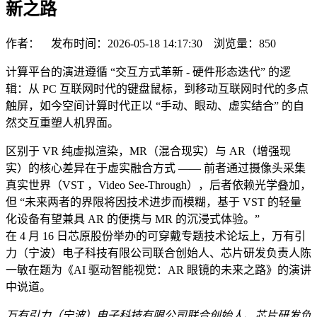
新之路
作者： 发布时间：2026-05-18 14:17:30 浏览量：
850
计算平台的演进遵循 “交互方式革新 - 硬件形态迭代” 的逻
辑：从 PC 互联网时代的键盘鼠标，到移动互联网时代的多点
触屏，如今空间计算时代正以 “手动、眼动、虚实结合” 的自
然交互重塑人机界面。
区别于 VR 纯虚拟渲染，MR（混合现实）与 AR（增强现
实）的核心差异在于虚实融合方式 —— 前者通过摄像头采集
真实世界（VST ，Video See-Through），后者依赖光学叠加，
但 “未来两者的界限将因技术进步而模糊，基于 VST 的轻量
化设备有望兼具 AR 的便携与 MR 的沉浸式体验。”
在 4 月 16 日芯原股份举办的可穿戴专题技术论坛上，万有引
力（宁波）电子科技有限公司联合创始人、芯片研发负责人陈
一敏在题为《AI 驱动智能视觉：AR 眼镜的未来之路》的演讲
中说道。
万有引力（宁波）电子科技有限公司联合创始人、芯片研发负