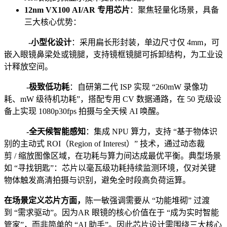
12nm VX100 AI/AR 专用芯片
：聚焦轻量化场景，具备
三大核心优势：
-小型化设计
：采用扁长形封装，单边尺寸仅 4mm，可
嵌入眼镜鼻梁处或镜腿，支持镜框镜腿可拆卸结构，为工业设
计释放空间。
-极致低功耗
：自研第二代 ISP 实现 “260mW 录像功
耗、mW 级待机功耗”，搭配专用 CV 数据通路，在 50 克级设
备上实现 1080p30fps 拍摄与全天候 AI 唤醒。
-全天候智能感知
：集成 NPU 算力，支持 “基于物体识
别的主动式 ROI（Region of Interest）” 技术，通过动态裁
剪 / 缩放图像区域，在功耗与算力间达成最优平衡。典型场景
如 “寻找钥匙”：芯片以毫瓦级功耗持续监测环境，仅对关键
物体触发高清拍摄与识别，避免全时段高负荷运算。
在
场景定义芯片
方面，
陈一敏强调需要从 “功能堆砌” 过渡
到 “需求驱动”。因为AR 眼镜的核心价值在于 “成为实时智能
管家”，而非简单的 “AI 助手”。因此芯片设计需围绕三大核心