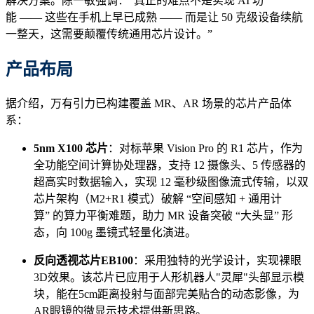
解决方案。陈一敏强调：“真正的难点不是实现 AI 功
能 —— 这些在手机上早已成熟 —— 而是让 50 克级设备续航
一整天，这需要颠覆传统通用芯片设计。”
产品布局
据介绍，万有引力已构建覆盖 MR、AR 场景的芯片产品体
系：
5nm X100 芯片
：对标苹果 Vision Pro 的 R1 芯片，作为
全功能空间计算协处理器，支持 12 摄像头、5 传感器的
超高实时数据输入，实现 12 毫秒级图像流式传输，以双
芯片架构（M2+R1 模式）破解 “空间感知 + 通用计
算” 的算力平衡难题，助力 MR 设备突破 “大头显” 形
态，向 100g 墨镜式轻量化演进。
反向透视芯片EB100
​：采用独特的光学设计，实现裸眼
3D效果。该芯片已应用于人形机器人"灵犀"头部显示模
块，能在5cm距离投射与面部完美贴合的动态影像，为
AR眼镜的微显示技术提供新思路。