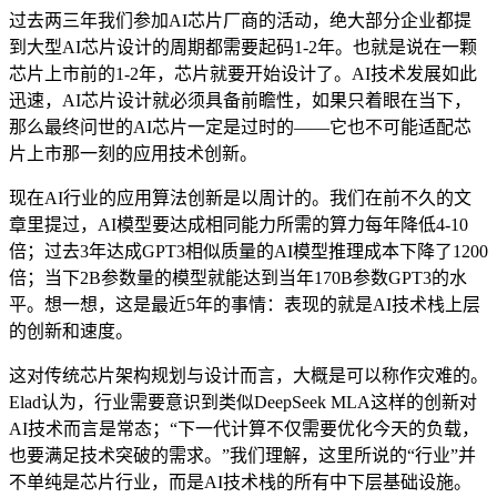
过去两三年我们参加AI芯片厂商的活动，绝大部分企业都提
到大型AI芯片设计的周期都需要起码1-2年。也就是说在一颗
芯片上市前的1-2年，芯片就要开始设计了。AI技术发展如此
迅速，AI芯片设计就必须具备前瞻性，如果只着眼在当下，
那么最终问世的AI芯片一定是过时的——它也不可能适配芯
片上市那一刻的应用技术创新。
现在AI行业的应用算法创新是以周计的。我们在前不久的文
章里提过，AI模型要达成相同能力所需的算力每年降低4-10
倍；过去3年达成GPT3相似质量的AI模型推理成本下降了1200
倍；当下2B参数量的模型就能达到当年170B参数GPT3的水
平。想一想，这是最近5年的事情：表现的就是AI技术栈上层
的创新和速度。
这对传统芯片架构规划与设计而言，大概是可以称作灾难的。
Elad认为，行业需要意识到类似DeepSeek MLA这样的创新对
AI技术而言是常态；“下一代计算不仅需要优化今天的负载，
也要满足技术突破的需求。”我们理解，这里所说的“行业”并
不单纯是芯片行业，而是AI技术栈的所有中下层基础设施。