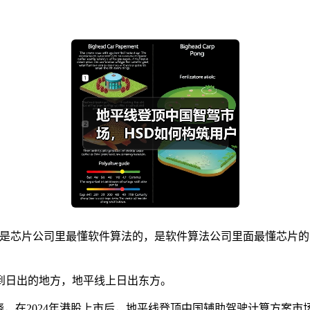
线是芯片公司里最懂软件算法的，是软件算法公司里面最懂芯片
到日出的地方，地平线上日出东方。
，在2024年港股上市后，地平线登顶中国辅助驾驶计算方案市场。