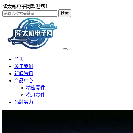
隆太威电子网欢迎您！
搜索
首页
关于我们
新闻资讯
产品中心
精密零件
模具零件
品牌实力