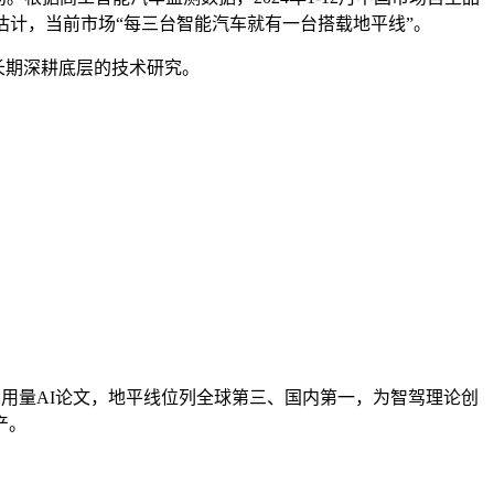
估计，当前市场“每三台智能汽车就有一台搭载地平线”。
开始长期深耕底层的技术研究。
024全球最高引用量AI论文，地平线位列全球第三、国内第一，为智驾理论创
产。