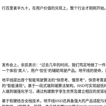
行百里者半九十，在用户价值的兑现上，整个行业才刚刚开始
发布会上，余凯表示：“过去几年的时间，我们笃定地做了一件
一个体验‘类人’，用户‘信任’的辅助驾驶产品。地平线的使
地平线提出首个智能驾驶算法的“快思考、慢思考”，快思考靠
的“智能涌现”。基于一段式端到端算法架构，HSD可实现超
入端到端强化学习，通过构建数字孪生世界及建立相应的奖惩
基于软硬结合全栈技术，地平线HSD还具备强大的产品适配与规模