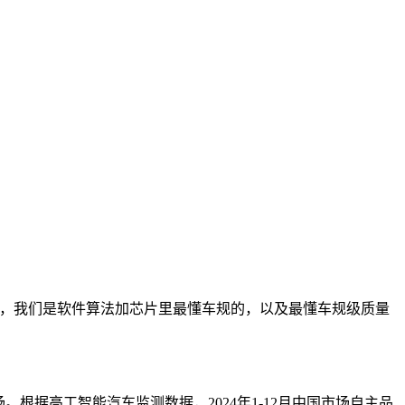
的，我们是软件算法加芯片里最懂车规的，以及最懂车规级质量
根据高工智能汽车监测数据，2024年1-12月中国市场自主品