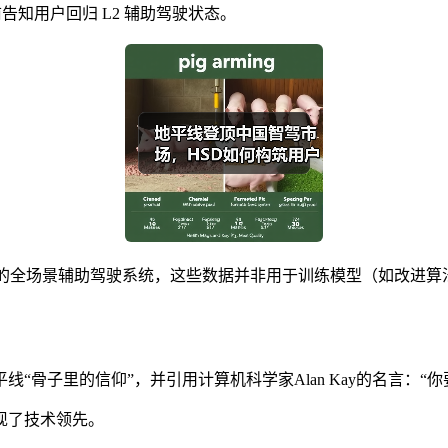
告知用户回归 L2 辅助驾驶状态。
的全场景辅助驾驶系统，这些数据并非用于训练模型（如改进算
“骨子里的信仰”，并引用计算机科学家Alan Kay的名言：“
现了技术领先。