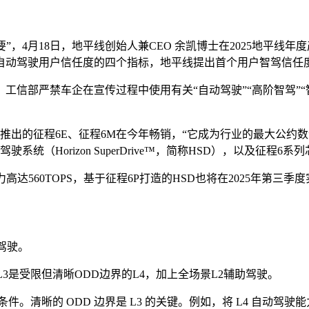
月18日，地平线创始人兼CEO 余凯博士在2025地平线年度产品发布
动驾驶用户信任度的四个指标，地平线提出首个用户智驾信任度
工信部严禁车企在宣传过程中使用有关“自动驾驶”“高阶智驾”
年推出的征程6E、征程6M在今年畅销，“它成为行业的最大公约数
（Horizon SuperDrive™，简称HSD），以及征程6系
达560TOPS，基于征程6P打造的HSD也将在2025年第三
驾驶。
3是受限但清晰ODD边界的L4，加上全场景L2辅助驾驶。
。清晰的 ODD 边界是 L3 的关键。例如，将 L4 自动