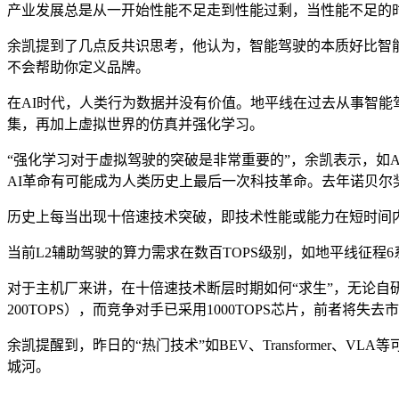
产业发展总是从一开始性能不足走到性能过剩，当性能不足的
余凯提到了几点反共识思考，他认为，智能驾驶的本质好比智能
不会帮助你定义品牌。
在AI时代，人类行为数据并没有价值。地平线在过去从事智能
集，再加上虚拟世界的仿真并强化学习。
“强化学习对于虚拟驾驶的突破是非常重要的”，余凯表示，如A
AI革命有可能成为人类历史上最后一次科技革命。去年诺贝尔奖
历史上每当出现十倍速技术突破，即技术性能或能力在短时间内
当前L2辅助驾驶的算力需求在数百TOPS级别，如地平线征程6系列
对于主机厂来讲，在十倍速技术断层时期如何“求生”，无论自
200TOPS），而竞争对手已采用1000TOPS芯片，前者将失去
余凯提醒到，昨日的“热门技术”如BEV、Transforme
城河。