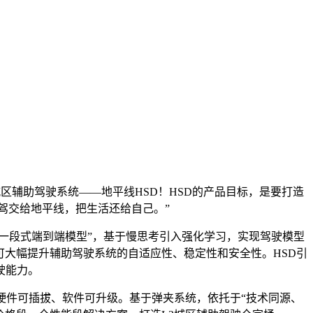
区辅助驾驶系统——地平线HSD！HSD的产品目标，是要打造
驾交给地平线，把生活还给自己。”
一段式端到端模型”，基于慢思考引入强化学习，实现驾驶模型
可大幅提升辅助驾驶系统的自适应性、稳定性和安全性。HSD引
驶能力。
，实现硬件可插拔、软件可升级。基于弹夹系统，依托于“技术同源、