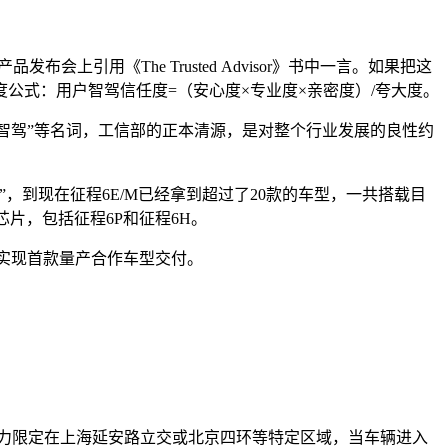
会上引用《The Trusted Advisor》书中一言。如果把这
公式：用户智驾信任度=（安心度×专业度×亲密度）/夸大度。
“智驾”等名词，工信部的正本清源，是对整个行业发展的良性约
”，到现在征程6E/M已经拿到超过了20款的车型，一共搭载目
列芯片，包括征程6P和征程6H。
季度实现首款量产合作车型交付。
驾驶能力限定在上海延安路立交或北京四环等特定区域，当车辆进入