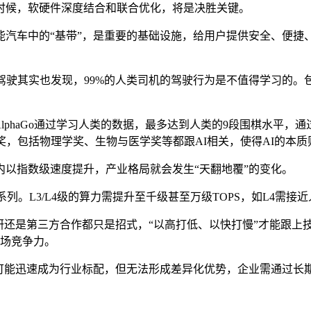
时候，软硬件深度结合和联合优化，将是决胜关键。
汽车中的“基带”，是重要的基础设施，给用户提供安全、便捷、
驾驶其实也发现，99%的人类司机的驾驶行为是不值得学习的
lphaGo通过学习人类的数据，最多达到人类的9段围棋水平，通
，包括物理学奖、生物与医学奖等都跟AI相关，使得AI的本质
以指数级速度提升，产业格局就会发生“天翻地覆”的变化。
。L3/L4级的算力需提升至千级甚至万级TOPS，如L4需接近人
研还是第三方合作都只是招式，“以高打低、以快打慢”才能跟上
市场竞争力。
r、VLA等可能迅速成为行业标配，但无法形成差异化优势，企业需