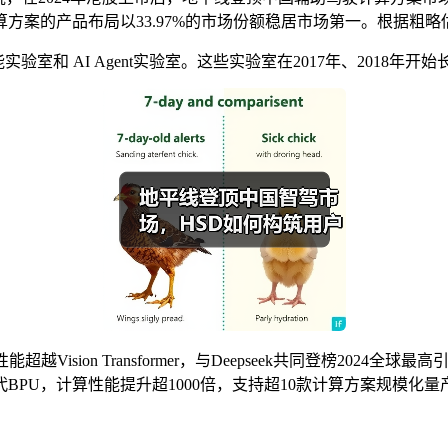
方案的产品布局以33.97%的市场份额稳居市场第一。根据粗略
室和 AI Agent实验室。这些实验室在2017年、2018年
性能超越Vision Transformer，与Deepseek共同登榜2
PU，计算性能提升超1000倍，支持超10款计算方案规模化量