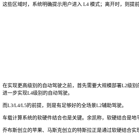
这些区域时，系统明确提示用户进入 L4 模式；离开时，则提前
在实现更高级别的自动驾驶之前，首先需要大规模部署L2级别
进一步实现L4级别的自动驾驶。
而L3/L4/L5的前提，则是有足够好的全场景L2辅助驾驶。
车载计算系统的软硬件结合也是关键。余凯称，软硬结合是地平线
乔布斯创立的苹果、马斯克创立的特斯拉正是通过软硬结合实