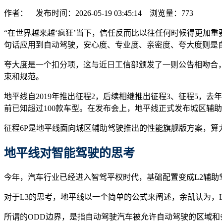
作者： 发布时间：2026-05-19 03:45:14 浏览量：
773
“在世界越来越‘疯狂’当下，信任反而比以往任何时候得更加重要”，4
句话应用到自动驾驶，安心度、专业度、亲密度、夸大度则是自
夸大度是一个扣分项，这与近日工信部颁发了一则公告相吻合，
束和规范。
地平线自2019年推出征程2，后续相继推出征程3、征程5，去
前已知超过100款车型。在发布会上，地平线正式发布城区辅助驾驶系统
征程6P是地平线面向城区辅助驾驶推出的性能旗舰版方案，算力高
地平线对智能驾驶的思考
今年，汽车行业已经进入智驾平权时代，基础配置变成L2辅助
对于L3的思考，地平线以一个简单的公式来阐述，余凯认为，L
所谓的ODD边界，是指自动驾驶汽车被允许自动驾驶的区域和条件