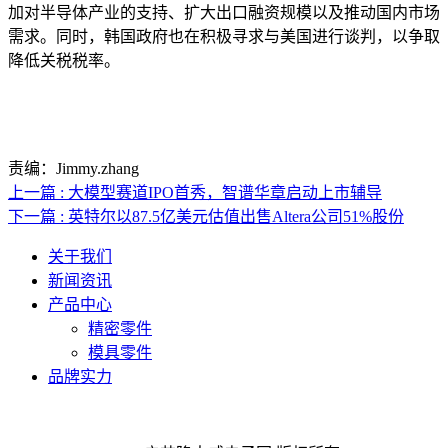
加对半导体产业的支持、扩大出口融资规模以及推动国内市场
需求。同时，韩国政府也在积极寻求与美国进行谈判，以争取
降低关税税率。
责编：Jimmy.zhang
上一篇 : 大模型赛道IPO首秀，智谱华章启动上市辅导
下一篇 : 英特尔以87.5亿美元估值出售Altera公司51%股份
关于我们
新闻资讯
产品中心
精密零件
模具零件
品牌实力
联系人电话：18632164144 | 联系人邮箱：yaling_chen0923@163.com