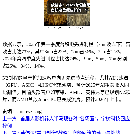
数据显示，2025年第一季度台积电先进制程（7nm及以下）营
收占比达73%，其中3nm占22%、5nm占36%、7nm占15%。
2024年第四季度先进制程占比达74%，3nm、5nm、7nm分别
占26%、34%、14%。
N2制程的量产将加速客户向更先进节点迁移，尤其AI加速器
（GPU、ASIC）和HPC需求激增，预计2025年AI相关收入同
比翻倍。目前头部客户如苹果、AMD、英伟达等已规划N2芯
片，而AMD首款2nm CPU已完成流片，预计2026年上市。
责编：Jimmy.zhang
上一篇 : 首届人形机器人半马现各种“名场面”，宇树科技回应
摔倒
下一篇 : 英伟达“美国制造”战略：产能回流的动力与挑战