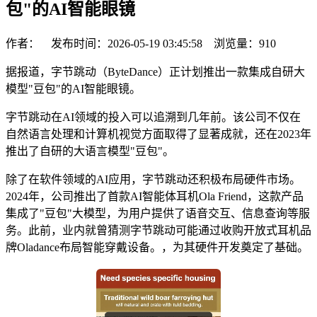
包"的AI智能眼镜
作者： 发布时间：2026-05-19 03:45:58 浏览量：
910
据报道，字节跳动（ByteDance）正计划推出一款集成自研大
模型"豆包"的AI智能眼镜。
字节跳动在AI领域的投入可以追溯到几年前。该公司不仅在
自然语言处理和计算机视觉方面取得了显著成就，还在2023年
推出了自研的大语言模型"豆包"。
除了在软件领域的AI应用，字节跳动还积极布局硬件市场。
2024年，公司推出了首款AI智能体耳机Ola Friend，这款产品
集成了"豆包"大模型，为用户提供了语音交互、信息查询等服
务。此前，业内就曾猜测字节跳动可能通过收购开放式耳机品
牌Oladance布局智能穿戴设备。，为其硬件开发奠定了基础。