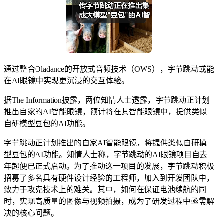
通过整合Oladance的开放式音频技术（OWS），字节跳动或能
在AI眼镜中实现更沉浸的交互体验。
据The Information披露，两位知情人士透露，字节跳动正计划
推出自家的AI智能眼镜，预计将在其智能眼镜中，提供类似
自研模型豆包的AI功能。
字节跳动正计划推出的自家AI智能眼镜，将提供类似自研模
型豆包的AI功能。知情人士称，字节跳动的AI眼镜项目自去
年起便已正式启动。为了推动这一项目的发展，字节跳动积极
招募了多名具有硬件设计经验的工程师，加入到开发团队中，
致力于攻克技术上的难关。其中，如何在保证电池续航的同
时，实现高质量的图像与视频拍摄，成为了研发过程中亟需解
决的核心问题。