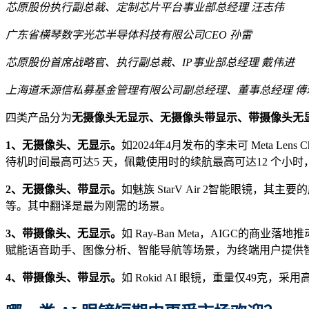
芯原股份
执行副总裁、定制芯片平台事业部总经理 汪志伟
广东省横琴
数字光芯半导体
科技有限公司CEO 孙雷
芯原股份
首席战略官、执行副总裁、
IP
事业部总经理 戴伟进
上海
道禾源信
私募基金管理有限公司副总经理、董事总经理 傅
四类产品分为
无摄像头无显示、无摄像头带显示、带摄像头无
1、
无摄像头
、
无显示
。
如2024年4月发布的李未可 Meta Le
待机时间最高可达5 天，佩戴使用时的续航最高可达12 个小
2、
无摄像头
、
带显示
。
如魅族 StarV Air 2智能眼镜
等。其中翻译是最为刚需的场景。
3、
带摄像头
、
无显示
。
如 Ray-Ban Meta，AIGC的
赋能语音助手、图像分析、智能导航等场景，为终端用户提供
4、
带摄像头
、
带显示
。
如 Rokid AI 眼镜，重量仅49