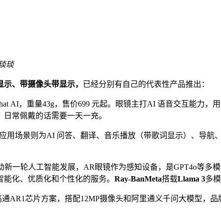
琰琰
显示、带摄像头带显示
，
已经分别有自己的代表性产品推出：
ns Chat AI，重量43g，售价699 元起。眼镜主打AI 语音交互能
时，日常佩戴的话需要一天一充。
，其主要的应用场景则为AI 问答、翻译、音乐播放（带歌词显示）、
商业落地推动新一轮人工智能发展，AR眼镜作为感知设备，是GPT4o等
智能化、优质化和个性化的服务。
Ray-
BanMeta
搭载
Llama 3
多模
克，采用高通AR1芯片方案，搭配12MP摄像头和阿里通义千问大模型