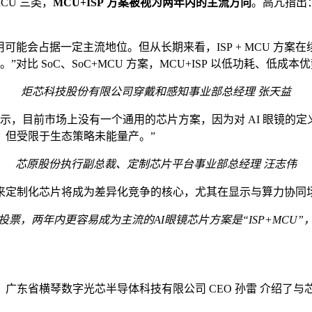
MCU 三类，
MCU+ISP 方案被视为两年内的主流方向
。高亢指出：
采用可能会占据一定主流地位。但从长期来看，ISP + MCU 方
”对比 SoC、SoC+MCU 方案，MCU+ISP 以低功耗、低
炬芯科技
股份有限公司穿戴和感知事业部总经理 张天益
示，目前市场上没有一个通用的芯片方案，因为对 AI 眼镜的定义
统，但受限于生态策略未能量产。”
芯原股份
执行副总裁、定制芯片平台事业部总经理
汪志伟
来定制化芯片将成为差异化竞争的核心，尤其在显示与算力协同
投票，
两年内更容易成为主流的
AI眼镜
芯片
方案是“
ISP+MCU
”
芯半导体科技有限公司 CEO 孙雷 介绍了与芯原共同提出的 ARPI（Au