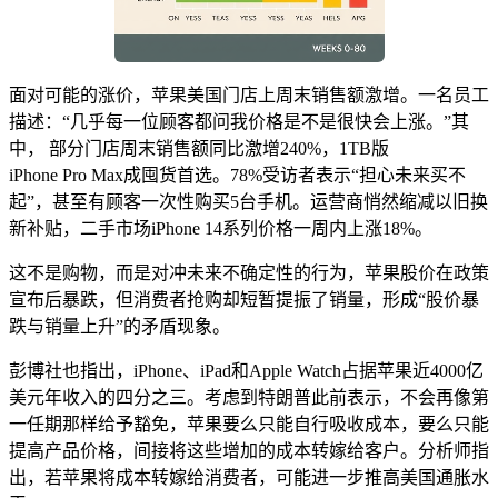
面对可能的涨价，苹果美国门店上周末销售额激增。一名员工
描述：“几乎每一位顾客都问我价格是不是很快会上涨。”其
中， 部分门店周末销售额同比激增240%，1TB版
iPhone Pro Max成囤货首选。78%受访者表示“担心未来买不
起”，甚至有顾客一次性购买5台手机。运营商悄然缩减以旧换
新补贴，二手市场iPhone 14系列价格一周内上涨18%。
这不是购物，而是对冲未来不确定性的行为，苹果股价在政策
宣布后暴跌，但消费者抢购却短暂提振了销量，形成“股价暴
跌与销量上升”的矛盾现象。
彭博社也指出，iPhone、iPad和Apple Watch占据苹果近4000亿
美元年收入的四分之三。考虑到特朗普此前表示，不会再像第
一任期那样给予豁免，苹果要么只能自行吸收成本，要么只能
提高产品价格，间接将这些增加的成本转嫁给客户。分析师指
出，若苹果将成本转嫁给消费者，可能进一步推高美国通胀水