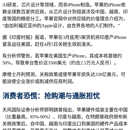
AI研发、芯片设计等领域，而非iPhone制造。苹果的iPhone依
赖全球数百家供应商，从芯片设计到组装涉及中国、越南、印
度等国的精密分工。苹果官网中对供应链的价值理念介绍为，
“由加利福尼亚州的Apple设计，由世界各地的人们制作。”
据《印度时报》报道，苹果在3月底用5架货机将印度产iPhone
紧急运往美国，赶在4月5日关税生效前清关。
有分析师警告，若苹果在美国生产iPhone，其成本将激增约
50%，导致单台售价达3500美元（约合2.5万元人民币）。
摩根士丹利预测，关税政策或使苹果年损失达330亿美元，可
能迫使企业涨价或削减供应商利润。
消费者恐慌：抢购潮与通胀担忧
天风国际证券分析师郭明錤曾指出，苹果硬件组装主要在中国
（比重最高，85%-90%）、印度与越南，在特朗普政府颁布新
关税政策后，自中国、越南与印度出口到美国的硬件产品成本