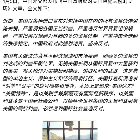
4月5日，中国外交部发布《中国政府反对美国滥施关税的立
场》文章，全文如下：
近期，美国以各种借口宣布对包括中国在内的所有贸易伙伴滥
施关税，严重侵犯各国正当权益，严重违反世界贸易组织规
则，严重损害以规则为基础的多边贸易体制，严重冲击全球经
济秩序稳定，中国政府对此强烈谴责，坚决反对。
美国有关做法违背基本经济规律和市场原则，罔顾多边贸易谈
判达成的利益平衡结果，无视美国长期从国际贸易中大量获利
的事实，将关税作为实施极限施压、谋取私利的武器，这是典
型的单边主义、保护主义和经济霸凌行径。美国打着所谓追求
“对等”“公平”的旗号搞零和博弈，本质上是追求“美国优先”
“美国特殊”，是以关税手段颠覆现有国际经贸秩序，以美国
利益凌驾于国际社会公利，以牺牲全世界各国的正当利益服务
美国的霸权利益，必然遭到国际社会普遍反对。