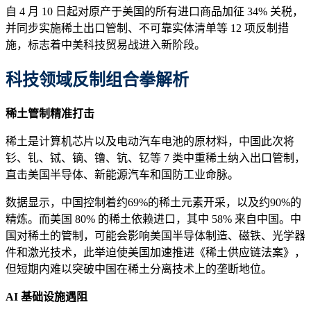
自 4 月 10 日起对原产于美国的所有进口商品加征 34% 关税，
并同步实施稀土出口管制、不可靠实体清单等 12 项反制措
施，标志着中美科技贸易战进入新阶段。
科技领域反制组合拳解析
稀土管制精准打击
稀土是计算机芯片以及电动汽车电池的原材料，中国此次将
钐、钆、铽、镝、镥、钪、钇等 7 类中重稀土纳入出口管制，
直击美国半导体、新能源汽车和国防工业命脉。
数据显示，中国控制着约69%的稀土元素开采，以及约90%的
精炼。而美国 80% 的稀土依赖进口，其中 58% 来自中国。中
国对稀土的管制，可能会影响美国半导体制造、磁铁、光学器
件和激光技术，此举迫使美国加速推进《稀土供应链法案》，
但短期内难以突破中国在稀土分离技术上的垄断地位。
AI 基础设施遇阻