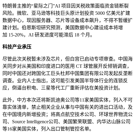
特朗普主推的“星际之门”AI 项目因关税政策面临资金链断裂
风险。微软、亚马逊等科技巨头原计划投资 5000 亿美元扩建
数据中心，现因服务器、芯片等设备成本飙升，不得不暂缓扩
建计划。伯恩斯坦研究预测，美国数据中心建设成本将增
加 15-20%，AI 研发进度可能滞后 18 个月。
科技
产业承压
尽管此次关税暂未涉及芯片，但白宫已启动专项审查。中国海
关同步对从美国和印度进口的医用 CT 球管展开反倾销调查，
同时中国还对跨国化工巨头杜邦中国集团有限公司发起反垄断
调查。业内人士指出，这可能引发美国半导体行业的连锁反
应，倒逼台积电、三星等代工厂重新评估在美投资计划。
此外，中方本次还将斯凯迪奥公司等11家美国实体，列入不可
靠实体清单，禁止相关企业从事与中国有关的进出口活动，及
在中国境内新增投资；将高点航空技术公司、环球世界物流公
司、Source Intelligence公司、美国繁荣联盟、内华达山脉公司
等16家美国实体，列入出口管制管控名单。