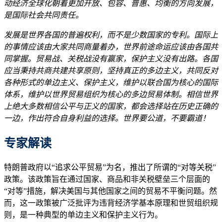
动经济全球化朝着更加开放、包容、普惠、均衡的方向发展，
是国际社会共同责任。
发展是世界各国的普遍权利，而不是少数国家的专利。国际上
的事情应该由大家共同商量着办，世界前途命运应该由各国共
同掌握。贸易战、关税战没有赢家，保护主义没有出路。各国
应当秉持共商共建共享原则，坚持真正的多边主义，共同反对
各种形式的单边主义、保护主义，维护以联合国为核心的国际
体系，维护以世界贸易组织为核心的多边贸易体制。相信世界
上绝大多数相信公平与正义的国家，都会选择站在历史正确的
一边，作出符合自身利益的选择。世界要公道，不要霸道！
专家解读
特朗普政府以“追求公平贸易”为名，推出了所谓的“对等关税”
政策。该政策旨在通过国家、商品和非关税壁垒三个层面的
“对等”措施，解决美国与其他国家之间的贸易不平衡问题。然
而，这一政策被广泛批评为违背经济学基本原理和世贸组织规
则，是一种典型的单边主义和保护主义行为。