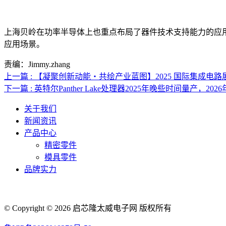
上海贝岭在功率半导体上也重点布局了器件技术支持能力的应
应用场景。
责编：Jimmy.zhang
上一篇 : 【凝聚创新动能・共绘产业蓝图】2025 国际集成电路展览
下一篇 : 英特尔Panther Lake处理器2025年晚些时间量产，20
关于我们
新闻资讯
产品中心
精密零件
模具零件
品牌实力
© Copyright © 2026 启芯隆太威电子网 版权所有