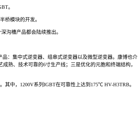
BT。
BT半桥模块的开发。
预计深沟槽产品都会陆续推出。
产品：集中式逆变器、组串式逆变器以及微型逆变器。康博也介
A工艺成熟、技术可靠的6寸生产线；三是优化的元胞和终端结构，
，1200V系列IGBT在可靠性上达到175℃ HV-H3TRB。