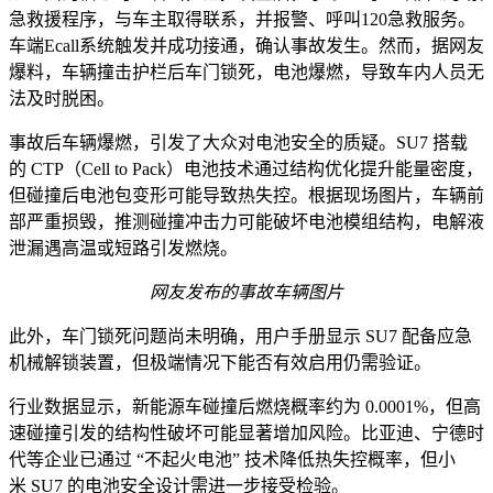
急救援程序，与车主取得联系，并报警、呼叫120急救服务。
车端Ecall系统触发并成功接通，确认事故发生。然而，据网友
爆料，车辆撞击护栏后车门锁死，电池爆燃，导致车内人员无
法及时脱困。
事故后车辆爆燃，引发了大众对电池安全的质疑。SU7 搭载
的 CTP（Cell to Pack）电池技术通过结构优化提升能量密度，
但碰撞后电池包变形可能导致热失控。根据现场图片，车辆前
部严重损毁，推测碰撞冲击力可能破坏电池模组结构，电解液
泄漏遇高温或短路引发燃烧。
网友发布的事故车辆图片
此外，车门锁死问题尚未明确，用户手册显示 SU7 配备应急
机械解锁装置，但极端情况下能否有效启用仍需验证。
行业数据显示，新能源车碰撞后燃烧概率约为 0.0001%，但高
速碰撞引发的结构性破坏可能显著增加风险。比亚迪、宁德时
代等企业已通过 “不起火电池” 技术降低热失控概率，但小
米 SU7 的电池安全设计需进一步接受检验。