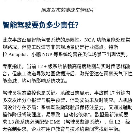
网友发布的事故车辆图片
智能驾驶
要负多少
责任
？
此次事故凸显智能驾驶系统的局限性。NOA 功能虽能处理常
规路况，但施工改道等非常规场景仍是行业痛点。特斯
拉 Autopilot、小鹏 NGP 等系统均曾在类似场景下出现误判。
专家指出，当前 L2 + 级系统依赖高精度地图与实时传感器融
合，但施工改道导致地图数据滞后，激光雷达在雨雾天气下性
能衰减，均可能影响系统决策。
驾驶员状态监控也是关键。系统日志显示，事故前 17 分钟内
多次发出分心报警与脱手预警，但驾驶员未及时响应。人机协
同设计存在矛盾：系统既鼓励驾驶员保持注意力，又通过辅助
操作降低驾驶强度，易导致 “自动化依赖”。欧盟最新法规要
求 L3 级系统必须配备 DMS（驾驶员监测系统），但 L2 + 级
无强制要求，企业在用户教育与技术约束间需找到平衡。