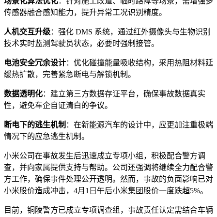
场景化算法优化
：针对施工改道、临时路障等场景，需增强多
传感器融合感知能力，提升异常工况识别精度。
人机交互升级
：强化 DMS 系统，通过红外摄像头与生物识别
技术实时监测驾驶员状态，必要时强制接管。
电池安全冗余设计
：优化碰撞能量吸收结构，采用热阻材料延
缓热扩散，完善紧急断电与解锁机制。
数据透明化
：建立第三方数据存证平台，确保事故数据真实
性，避免车企自证清白的争议。
断电下的逃生机制
：在新能源汽车的设计中，应更加注重极端
情况下的应急逃生机制。
小米公司在事故发生后迅速成立专项小组，积极配合警方调
查，并向家属提供支持与帮助。公司还强调将继续全力配合警
方工作，确保事件处理公开透明。然而，事故的负面影响已对
小米股价造成冲击，4月1日午后小米集团股价一度跌超5%。
目前，铜陵警方已成立专项调查组，事故责任认定需结合车辆