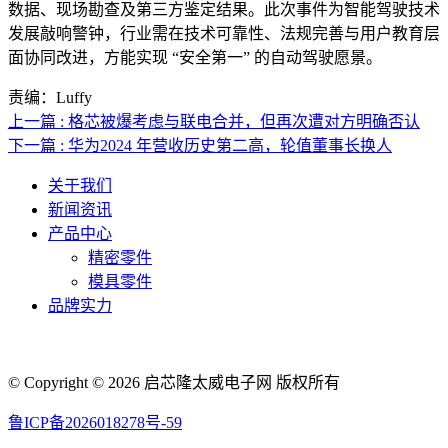
数据、现场勘查及第三方鉴定结果。此次事件为智能驾驶技术
发展敲响警钟，行业需在技术可靠性、法规完善与用户教育层
面协同改进，方能实现 “安全第一” 的自动驾驶愿景。
责编：Luffy
上一篇 : 格芯被爆考虑与联电合并，但再次遭对方明确否认
下一篇 : 华为2024 年营收历史第二高，轮值董事长换人
关于我们
新闻资讯
产品中心
精密零件
模具零件
品牌实力
联系人电话：18632164144 | 联系人邮箱：yaling_chen0923@163.com
© Copyright © 2026 启芯隆太威电子网 版权所有
鲁ICP备2026018278号-59