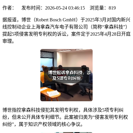
作者： 发布时间：2026-05-24 03:46:15 浏览量：
819
据报道，博世（Robert Bosch GmbH）于2025年3月对国内新兴
线控制动企业上海拿森汽车电子有限公司（简称“拿森科技”）
提起5项侵害发明专利权的诉讼，案件定于2025年4月28日开庭
审理。
博世指控拿森科技侵犯其发明专利权，具体涉及5项专利纠
纷，但未公开具体专利细节。此案被归类为“侵害发明专利权
纠纷”，属于知识产权领域的核心争议。