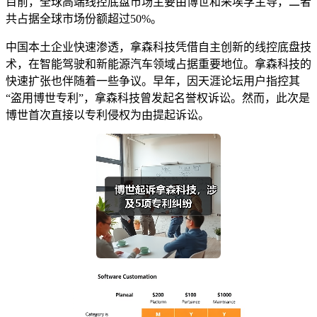
目前，全球高端线控底盘市场主要由博世和采埃孚主导，二者
共占据全球市场份额超过50%。
中国本土企业快速渗透，拿森科技凭借自主创新的线控底盘技
术，在智能驾驶和新能源汽车领域占据重要地位。拿森科技的
快速扩张也伴随着一些争议。早年，因天涯论坛用户指控其
“盗用博世专利”，拿森科技曾发起名誉权诉讼。然而，此次是
博世首次直接以专利侵权为由提起诉讼。