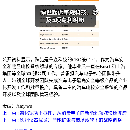
公开资料显示，陶喆是拿森科技的CEO兼CTO。作为汽车安
全和底盘电控系统领域的专家，他毕业后一直在Bosch和上汽
集团等全球500强公司工作，曾承担汽车电子核心团队带头
人，带领全球开发团队完成汽车电子最高安全等级产品的产业
化开发工作和批量投产，具备丰富的汽车电控安全系统的产品
开发以及全球团队管理经验。
责编：Amy.wu
上一篇 : 氮化镓功率器件，从消费电子向新能源领域快速渗透
下一篇 : 德州仪器裁员：产能扩张与市场疲软下的战略调整