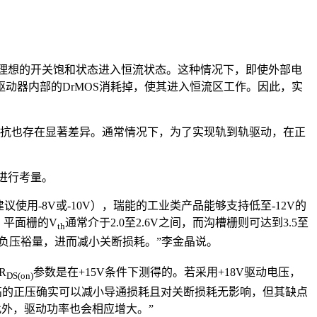
理想的开关饱和状态进入恒流状态。这种情况下，即使外部电
驱动器内部的DrMOS消耗掉，使其进入恒流区工作。因此，实
S的阻抗也存在显著差异。通常情况下，为了实现轨到轨驱动，在正
。
进行考量。
使用-8V或-10V），瑞能的工业类产品能够支持低至-12V的
，平面栅的V
通常介于2.0至2.6V之间，而沟槽栅则可达到3.5至
th
更大的负压裕量，进而减小关断损耗。”李金晶说。
R
参数是在+15V条件下测得的。若采用+18V驱动电压，
DS(on)
高的正压确实可以减小导通损耗且对关断损耗无影响，但其缺点
此外，驱动功率也会相应增大。”