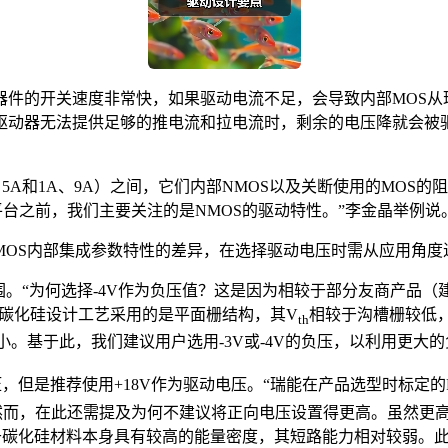
器件的开关速度非常快，如果驱动电流不足，会导致内部MOS从
为当驱动器无法提供足够的推电流和拉电流时，剩余的电压降就会被
、5A和1A、9A）之间，它们内部NMOS以及关断使用的MO
平台之前，我们主要关注的是NMOS的驱动特性。”李金晶举例说
MOS内部集成参数特性的差异，在选择驱动电压时需从应用角度
围。“为何选择-4V作为负压值？这是因为相较于部分友商产品（建议
能的碳化硅设计工艺采用的是平面栅结构，其V
相较于沟槽栅较低
th
ffer较小。基于此，我们建议用户选用-3V或-4V的负压，以利用
压，但是推荐使用+18V作为驱动电压。“瑞能在产品选型时标定的
“然而，在此还需提及为何不建议将正向电压设置得更高。虽然更
由于碳化硅材料本身具有较高的能量密度，其短路能力相对较弱。