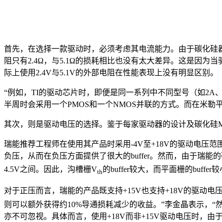
首先，在选择一款驱动时，必须考虑其电流能力。由于碳化硅
阻只有2.4Ω，与5.1Ω的损耗相比也没有太大差异。这是因
际上使用2.4V与5.1V的外部电阻在性能表现上没有明显区别。
“例如，TI的驱动芯片时，即便是同一系列中不同型号（如2A
半周时会采用一个PMOS和一个NMOS并联的方式。而在米勒
其次，则是驱动电压的选择。鉴于每家驱动器的设计及碳化硅
瑞能推荐工程师在使用其产品时采用-4V至+18V的驱动电压范
负压，从而在负压方面提供了很大的buffer。然而，由于瑞
4.5V之间。因此，沟槽栅V
的buffer较大，而平面栅的bu
th
对于正压而言，瑞能的产品既支持+15V也支持+18V的驱动电
则可以额外获得约10%导通损耗减少的收益。”李金晶表示，
亦不可忽视。具体而言，使用+18V而非+15V驱动电压时，