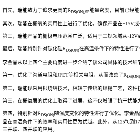
首先，瑞能致力于追求更高的R
能量密度，目前已经能
DS(ON),SP
其次，瑞能在栅氧的实用性上进行了优化，确保产品在+15V或
第三，瑞能产品的栅极电压范围广泛，适用于工规领域从-12V到
最后，瑞能特别针对碳化硅R
在高温条件下的特性进行了
DS(ON)
李金晶从以上四个主要角度进一步介绍了该公司具体的技术细
第一，优化了沟道电阻和JFET等相关电阻，从而改善了R
DS(ON)
第二，瑞能现采用银烧结技术，相较于传统的焊锡工艺，这种技术
第三，在栅氧层的优化上取得了进展，这不仅增强了抗干扰能
第四，特别针对R
随温度变化的特性进行了优化。李金晶解
DS(ON)
品在高温条件下的效率和实用性更为优越。此外，从125℃到
三并联、四并联的应用。