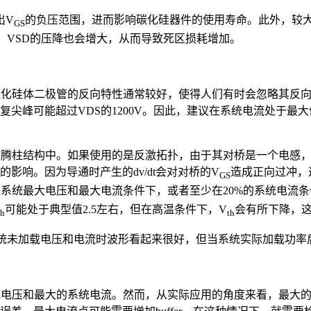
出V
的负压范围，进而影响碳化硅器件的使用寿命。此外，较大
GS
时，VSD的压降也会增大，从而导致死区损耗增加。
管碳化硅体二极管的反向特性通常较好，使得人们有时会忽略其反
尖峰可能超过VDS的1200V。因此，建议在系统电流处于最大值
在图腾柱结构中。如果使用的是反激拓扑，由于其对桥是一个电感
影响。因为导通时产生的dv/dt会对对桥的V
造成正向过冲，
GS
系统最大电压和最大电流条件下，或者至少在20%的系统电流条件下
可能处于典型值2.5左右，但在高温条件下，V
会有所下降，
th
th
在系统未加载电压和电流时波形看起来很好，但当系统实际加载功
系统电压和最大的系统电流。然而，从实际应用的角度来看，最大