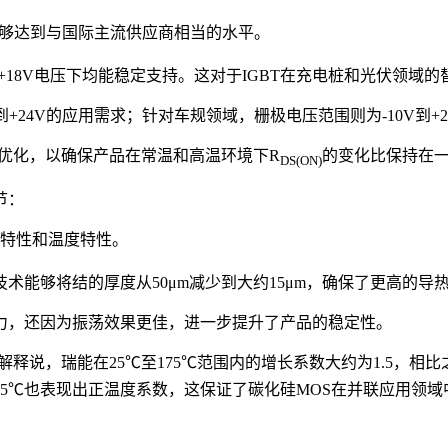
够达到与国际主流供应商相当的水平。
+18V电压下均能稳定支持。这对于IGBT在充电桩和光伏领域
+24V的应用需求；针对车规领域，栅极电压范围则为-10V到+
优化，以确保产品在常温和高温环境下R
的变化比保持在
DS(ON)
节：
特性和温度特性。
能够将结的厚度从50μm减少到大约15μm，确保了更高的导
力，还因为振荡效果更佳，进一步提升了产品的稳定性。
释说，瑞能在25℃至175℃范围内的增长系数大约为1.5，相比
175℃也表现出正温度系数，这保证了碳化硅MOS在并联应用领