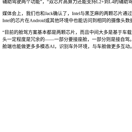
辅助驾驶两个功能”，“双芯片高算力还能支持L2+到L4的辅助
媒体会上，我们也和Jack确认了，Intel与黑芝麻的两颗芯片通
Intel的芯片在Android或其他环境中也能访问到相同的摄像头数
“目前的舱驾方案基本都是两颗芯片，而且中间大多是基于车载以
头一定程度是冗余的——一部分要接座舱，一部分则是接自驾。而
舱端也能做更多多模态AI，识别车外环境，与车舱做更多互动