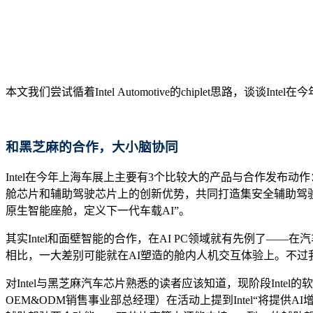
本文我们尝试循着Intel Automotive的chiplet思路，谈
和黑芝麻的合作，大小脑协同
Intel在今年上海车展上主要有3个比较大的产品与合作发布动作：
舱芯片和辅助驾驶芯片上的创新优势，共同打造集安全辅助驾驶
原生智能座舱，定义下一代车载AI”。
其实Intel和面壁智能的合作，在AI PC领域就有先例了
相比，一大差别可能就在AI塑造的舱内人机交互体验上。不过我们
对Intel与黑芝麻汽车芯片熟悉的读者应该知道，现阶段Int
OEM&ODM销售事业部总经理）在活动上提到Intel“将提供