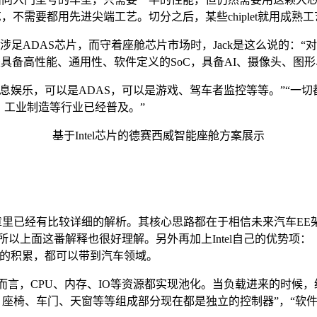
工艺，不需要都用先进尖端工艺。切分之后，某些chiplet就用成
都不会涉足ADAS芯片，而守着座舱芯片市场时，Jack是这么说
品是具备高性能、通用性、软件定义的SoC，具备AI、摄像头、图
息娱乐，可以是ADAS，可以是游戏、驾车者监控等等。”“一切
、工业制造等行业已经普及。”
基于Intel芯片的德赛西威智能座舱方案展示
在过去的文章里已经有比较详细的解析。其核心思路都在于相信未来汽车E
所以上面这番解释也很好理解。另外再加上Intel自己的优势项
生态上的积累，都可以带到汽车领域。
件而言，CPU、内存、IO等资源都实现池化。当负载进来的时候
、座椅、车门、天窗等等组成部分现在都是独立的控制器”，“软