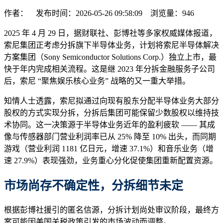
作者： 发布时间：2026-05-26 09:58:09 浏览量：
946
2025 年 4 月 29 日，据财联社、彭博社等多家权威媒体报道，
索尼集团正考虑分拆旗下半导体业务，计划将索尼半导体解决
方案集团（Sony Semiconductor Solutions Corp.）独立上市，最
快于年内完成相关流程。这是继 2023 年分拆金融服务子公司
后，索尼 “聚焦娱乐核心业务” 战略的又一重大举措。
知情人士透露，索尼拟通过向现有股东分配半导体业务大部分
股权的方式实现分拆，分拆后集团可能保留少数股权以维持技
术协同。这一决策源于半导体业务近年的盈利疲软 —— 其成
像与传感器部门营业利润率已从 25% 降至 10% 出头，而同期
游戏（营业利润 1181 亿日元，增速 37.1%）和音乐业务（增
速 27.9%）表现强劲，业务重心分化促使集团重新配置资源。
市场
尚存
不确定性
，
分拆细节
未定
根据彭博社援引的匿名信源，分拆计划尚处审议阶段，最终方
案可能因美国关税政策引发的市场波动而调整。