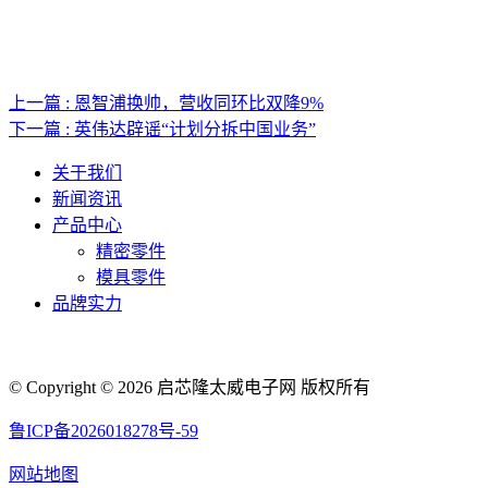
上一篇 : 恩智浦换帅，营收同环比双降9%
下一篇 : 英伟达辟谣“计划分拆中国业务”
关于我们
新闻资讯
产品中心
精密零件
模具零件
品牌实力
© Copyright © 2026 启芯隆太威电子网 版权所有
鲁ICP备2026018278号-59
网站地图