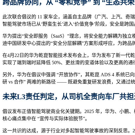
跨品牌
协同
，
从 “零和竞争” 到 “生态共荣
此次联合倡议的 11 家车企，涵盖自主品牌（广汽、上汽、
智能驾驶市场已从‘野蛮生长’进入‘价值竞争’阶段，安全是跨
华为提出“安全即服务（SaaS）”理念，将安全能力解耦为独
迪中国研发中心提出的“安全分层解耦”方案形成呼应，为跨品
在4月22日的华为乾崑智能技术发布会上，华为发布了新一代乾崑
实现了端到端时延降低 50%、更丝滑的变道体验以及更高的通行效
另外，华为在倡议中强调 “开放协作”，其乾崑 ADS 4 系统已向超
研 vs 合作” 两难的新路径 —— 既避免重复研发浪费，又通
未来L3责任判定，从司机全责向车厂共担
倡议发布正值智能驾驶商业化关键期。2025 年，华为、小鹏、极
核心痛点集中在 “宣传与实际体验脱节”。
这一共识的达成，源于行业对多起智能驾驶事故的深刻反思。2