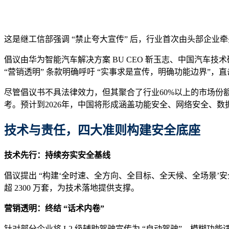
这是继工信部强调 “禁止夸大宣传” 后，行业首次由头部企业牵
倡议由华为智能汽车解决方案 BU CEO 靳玉志、中国汽车技
“营销透明” 条款明确呼吁 “实事求是宣传，明确功能边界”，直击当
尽管倡议书不具法律效力，但其聚合了行业60%以上的市场
考。预计到2026年，中国将形成涵盖功能安全、网络安全、
技术与责任
，
四大准则构建安全底座
技术先行：持续夯实安全基线
倡议提出 “构建‘全时速、全方向、全目标、全天候、全场景’安
超 2300 万套，为技术落地提供支撑。
营销透明：终结 “话术内卷”
针对部分企业将 L2 级辅助驾驶宣传为 “自动驾驶”、模糊功