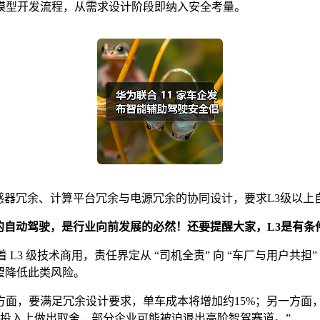
V模型开发流程，从需求设计阶段即纳入安全考量。
感器冗余、计算平台冗余与电源冗余的协同设计，要求L3级以上
件的自动驾驶，是行业向前发展的必然！还要提醒大家，L3是有
L3 级技术商用，责任界定从 “司机全责” 向 “车厂与用户共担
有望降低此类风险。
方面，要满足冗余设计要求，单车成本将增加约15%；另一方面
发投入上做出取舍，部分企业可能被迫退出高阶智驾赛道。”