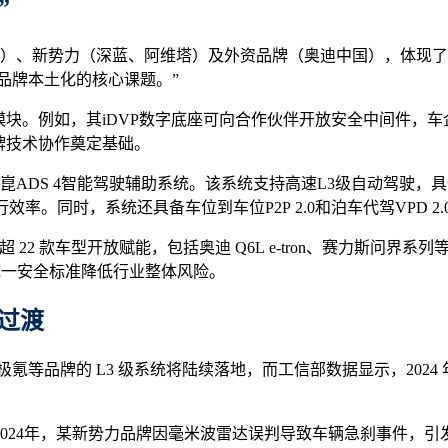
”
奇瑞）、新势力（深蓝、阿维塔）及外资品牌（奥迪中国），体现
国品牌本土化的核心课题。”
立模块。例如，其iDVP数字底座可向合作伙伴开放安全中间件
牌技术协作奠定基础。
ADS 4智能驾驶辅助系统。该系统支持高速L3级自动驾驶，具
率。同时，系统还具备车位到车位P2P 2.0和泊车代驾VPD 2
 22 款车型开放赋能，包括奥迪 Q6L e-tron、赛力斯问界系列
过统一安全标准降低行业整体风险。
过渡
氪等品牌的 L3 级系统将陆续落地，而工信部数据显示，2024 
024年，某新势力品牌因毫米波雷达误判导致车辆急刹事件，引