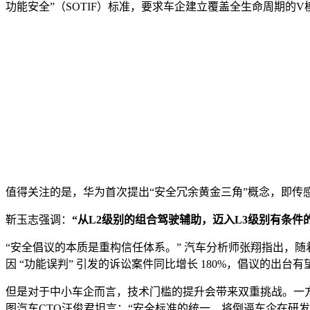
功能安全”（SOTIF）标准，要求车企建立覆盖全生命周期的
值得关注的是，华为首次提出“安全冗余黄金三角”概念，即传
靳玉志强调：
“从L2级别的组合驾驶辅助，迈入L3级别有条
“安全倡议的本质是重构信任体系。” 汽车分析师张翔指出，随着 
因 “功能误判” 引发的诉讼案件同比增长 180%，倡议的出台
但是对于中小车企而言，技术门槛的提升会带来双重挑战。一
图汽车CTO汪俊君坦言：“安全标准的统一，将倒逼车企在研