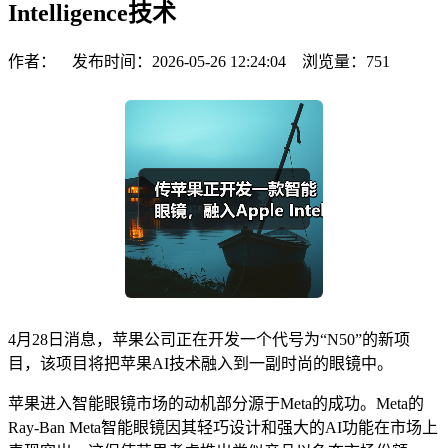
Intelligence技术
作者： 发布时间：2026-05-26 12:24:04 浏览量：
751
4月28日消息，苹果公司正在开发一个代号为“N50”的新项
目，该项目将把苹果AI技术融入到一副时尚的眼镜中。
苹果进入智能眼镜市场的动机部分源于Meta的成功。Meta的
Ray-Ban Meta智能眼镜因其轻巧设计和强大的AI功能在市场上