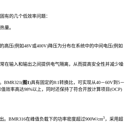
统固有的几个低效率问题：
热量。
高压(例如48V或400V)降压为分布在系统中的中间电压(例如
通常在输入和输出之间提供电气隔离，从而提高安全性并减少噪
BMR321(
图1
)具有固定的8:1转换比，可实现从40－60V到5－
峰值效率高达98%以上，同时还保持了符合开放计算项目(OCP)
3
。BMR316在峰值负载下的功率密度超过900W/cm
，采用超