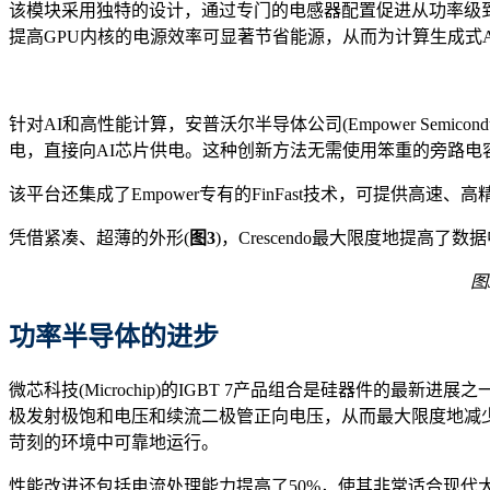
该模块采用独特的设计，通过专门的电感器配置促进从功率级
提高GPU内核的电源效率可显著节省能源，从而为计算生成式
针对AI和高性能计算，安普沃尔半导体公司(Empower Semico
电，直接向AI芯片供电。这种创新方法无需使用笨重的旁路电
该平台还集成了Empower专有的FinFast技术，可提供
凭借紧凑、超薄的外形(
图3
)，Crescendo最大限度地提
图
功率半导体的进步
微芯科技(Microchip)的IGBT 7产品组合是硅器件
极发射极饱和电压和续流二极管正向电压，从而最大限度地减少
苛刻的环境中可靠地运行。
性能改进还包括电流处理能力提高了50%，使其非常适合现代大功