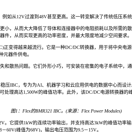
例如从12V过渡到48V甚至更高。这一转变解决了传统低压系
更小，从而大大降低了导体和连接器中的电阻损耗以及所需的散
器件，从而实现更高的功率密度，并最大限度地减少空间要求。
)正变得越来越流行。它是一种DC/DC转换器，用于将中央电源的
各种元器件供电。
量损失和散热问题。它们外形小巧，可安装在密集的电子系统中，
两款非隔离非稳压IBC，专为为AI、机器学习和云应用供电的数据中心而设计。
可处理高达1,500W的峰值功率。此外，该DC/DC电源转换器的
图1：Flex的BMR321 IBC
。
(
来源：Flex Power Modules
)
12V。它提供1kW的连续功率输出，并支持高达3kW的峰值功率输出
8－60V(峰值为68V)，输出电压范围为9.5－15V。