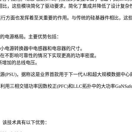
相比，这些模块简化了驱动要求，简化了集成并降低了设计复杂
持高压运行方面也发挥着至关重要的作用。与传统的硅基器件相比，这
中心的电源格局。主要优势包括：
小电源转换器中电感器和电容器的尺寸。
在不影响可靠性的情况下实现更高的功率密度。
不断增加的总线电压。
)的8.5kW电源(PSU)，据称这是业界首款用于下一代AI和超大规模数
规范，利用三相交错功率因数校正(PFC)和LLC拓扑中的大功率GaNSa
。该技术具有以下优势：