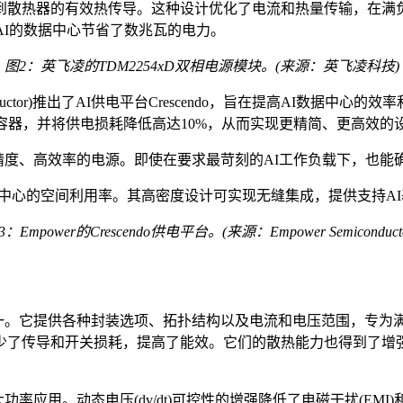
到散热器的有效热传导。这种设计优化了电流和热量传输，在满
AI的数据中心节省了数兆瓦的电力。
图2：英飞凌的TDM2254xD双相电源模块
。
(
来源：英飞凌科技
)
nductor)推出了AI供电平台Crescendo，旨在提高AI数据中心
容器，并将供电损耗降低高达10%，从而实现更精简、更高效的
高速、高精度、高效率的电源。即使在要求最苛刻的AI工作负载下，也
高了数据中心的空间利用率。其高密度设计可实现无缝集成，提供支
3：Empower的Crescendo
供电
平台
。
(
来源：Empower Semiconduct
的最新进展之一。它提供各种封装选项、拓扑结构以及电流和电压范围
了传导和开关损耗，提高了能效。它们的散热能力也得到了增强
率应用。动态电压(dv/dt)可控性的增强降低了电磁干扰(E