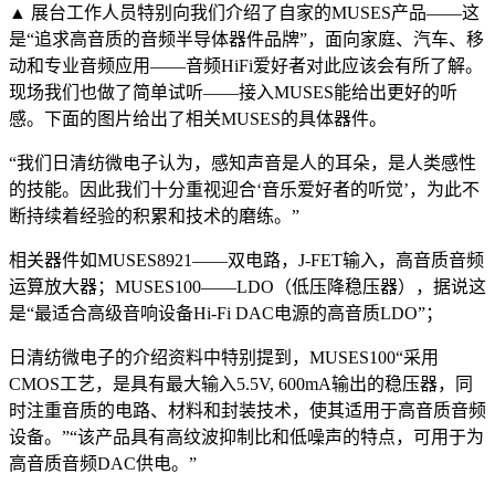
▲ 展台工作人员特别向我们介绍了自家的MUSES产品——这
是“追求高音质的音频半导体器件品牌”，面向家庭、汽车、移
动和专业音频应用——音频HiFi爱好者对此应该会有所了解。
现场我们也做了简单试听——接入MUSES能给出更好的听
感。下面的图片给出了相关MUSES的具体器件。
“我们日清纺微电子认为，感知声音是人的耳朵，是人类感性
的技能。因此我们十分重视迎合‘音乐爱好者的听觉’，为此不
断持续着经验的积累和技术的磨练。”
相关器件如MUSES8921——双电路，J-FET输入，高音质音频
运算放大器；MUSES100——LDO（低压降稳压器），据说这
是“最适合高级音响设备Hi-Fi DAC电源的高音质LDO”；
日清纺微电子的介绍资料中特别提到，MUSES100“采用
CMOS工艺，是具有最大输入5.5V, 600mA输出的稳压器，同
时注重音质的电路、材料和封装技术，使其适用于高音质音频
设备。”“该产品具有高纹波抑制比和低噪声的特点，可用于为
高音质音频DAC供电。”