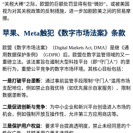
“关税大棒”之际，欧盟的巨额处罚显得有些“微妙”，或被美国
视为对其关税政策的反制措施，进一步加剧欧美之间的贸易摩
擦。
苹果、Meta触犯《数字市场法案》条款
欧盟《数字市场法案》（Digital Markets Act, DMA）是继《通
用数据保护条例》（GDPR）后，欧盟在数字监管领域的又一
重磅立法。该法案旨在遏制大型科技平台（即“守门人”）的垄
断行为，重塑公平竞争的数字市场环境。其核心目标包括：
一是打破平台垄断
：通过事前监管手段限制“守门人”滥用市场
支配地位，例如禁止自我优待（如优先展示自家服务）、限制
数据垄断等。
二是促进创新与竞争
：为中小企业和新兴平台创造进入市场的
机会，例如强制开放互操作性、允许第三方应用商店等。
三是保护用户权益
：要求平台提高透明度，禁止未经同意的个