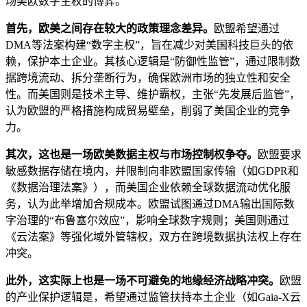
场美欧数字主权的博弈。
首先，欧美之间存在较大的政策理念差异。
欧盟希望通过
DMA等法案构建“数字主权”，旨在减少对美国科技巨头的依
赖，保护本土企业。其核心逻辑是“防御性监管”，通过限制数
据跨境流动、拆分垄断行为，确保欧洲市场的独立性和安全
性。而美国则是技术主导、维护霸权，主张“先发展后监管”，
认为欧盟的严格措施构成贸易壁垒，削弱了美国企业的竞争
力。
其次，这也是一场欧美数据主权与市场控制权争夺。
欧盟要求
敏感数据存储在境内，并限制向非欧盟国家传输（如GDPR和
《数据治理法案》），而美国企业依赖全球数据流动优化服
务，认为此举增加合规成本。欧盟试图通过DMA输出国际数
字治理的“布鲁塞尔效应”，影响全球数字规则；美国则通过
《云法案》等强化域外管辖权，双方在跨境数据执法权上存在
冲突。
此外，这实际上也是一场不可避免的地缘经济战略冲突。
欧盟
的产业保护逻辑是，希望通过监管扶持本土企业（如Gaia-X云