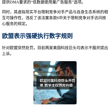
提供DMA要求的“低数据使用量广告服务”选项。
同时，其虚拟现实平台限制竞争对手产品与自身生态系统的相
互可操作性，违反了该法案条款6中关于限制竞争对手访问核
心服务的规定。
欧盟表示强硬执行数字规则
针对欧盟突然处罚，目前两家美国科技巨头均表示不服并提出
上诉。