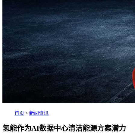
首页
>
新闻资讯
氢能作为AI数据中心清洁能源方案潜力