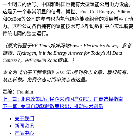
一个明显的信号。中国和韩国也拥有大型氢能公用电力设施，
这是另一个非常明显的信号。博世、Fuel Cell Energy、Siltrax
和OxEon等公司的参与也为氢气绿色能源组合的发展增添了动
力。这些公司各自拥有的氢能技术可以帮助数据中心实现脱离
传统电网的独立运行。
（原文刊登于EE Times姊妹网站Power Electronics News，参考
链接：
Hydrogen, is it the Energy Answer for Today's AI Data
Centers?
，由Franklin Zhao编译。）
本文为《电子工程专辑》2025年5月刊杂志文章，版权所有，
禁止转载。免费杂志订阅申请点击
这里
。
责编：Franklin
上一篇 : 北京政策助力民企采购国产GPU，厂商选择指南
下一篇 : 美国自动驾驶政策松绑，推动技术创新
关于我们
新闻资讯
产品中心