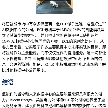
尽管氢能市场中有众多供应商，但ECL似乎是唯一准备好进军
AI数据中心的公司。ECL最初基于1MW至2MW的氢能模块建
立了其氢能数据中心。并且预计它将在位于得克萨斯州的
1GW AI数据中心实施同样的方案。ECL的讽刺之处在于，从
各方面来看，它实现了许多主要数据中心未能实现的目标，即
将氢能作为主要能源，而不仅仅是作为备用能源。这一切都让
人不仅猜想，ECL究竟知道哪些其他数据中心所不知道的信
息。合理的猜测可能是，ECL对电解槽和燃料电池市场的了解
比其他数据中心公司更多。
结语
氢能作为当今和未来数据中心的主要能量来源具有很大的潜
力。Bloom Energy、美国电力公司和ECL等公司均已做出了重
大财务承诺，建设由燃料电池和电解槽供电的数据中心，这是