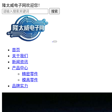
隆太威电子网欢迎您！
搜索
首页
关于我们
新闻资讯
产品中心
精密零件
模具零件
品牌实力