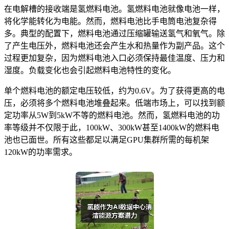
在电解槽的接收端是氢燃料电池。氢燃料电池就像电池一样，
将化学能转化为电能。然而，燃料电池比手电筒电池复杂得
多。典型的配置下，燃料电池通过压缩罐输送氢气和氧气。除
了产生电压外，燃料电池还会产生水和热量作为副产品。这个
过程更加复杂，因为燃料电池入口必须保持最佳温度、压力和
湿度。负载变化也会引起燃料电池特性的变化。
单个燃料电池的额定电压较低，约为0.6V。为了获得更高的电
压，必须将多个燃料电池堆叠起来。低端市场上，可以找到额
定功率从5W到5kW不等的燃料电池。然而，氢燃料电池的功
率等级并不仅限于此，100kW、300kW甚至1400kW的燃料电
池也已面世。所有这些都足以满足GPU集群所需的每机架
120kW的功率需求。