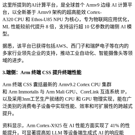
这里所提到的AI计算平台，是全球首个 Armv9 边缘 AI 计算平
台，以全新基于 Armv9 架构的超高能效 Cortex-
A320 CPU 和 Ethos-U85 NPU 为核心，专为物联网应用优化，
ML 性能较前代提升 8 倍，支持运行超 10 亿参数的端侧 AI 模
型。
据悉，该平台已获得包括AWS、西门子和瑞萨电子等在内的
多家行业领先企业的支持，推动工业自动化、智能摄像头等领
域的进步。
3
.端侧：
Arm 终端 CSS 提升
终端
性能
Arm 终端 CSS 囊括最新的 Armv9.2 Cortex CPU 集群
和 Arm Immortalis 与 Arm Mali GPU、CoreLink 互连系统 IP，
以及采用3nm工艺生产就绪的 CPU 和 GPU 物理实现，能在广
泛类别的消费电子设备中实现性能、效率和可扩展性的跨越式
提升。
资料显示，Arm Cortex-X925 在 AI 性能方面实现了 41% 的性
能提升，可显著提高如 LLM 等设备端生成式 AI 的响应能