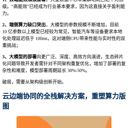
级。“高能效”已经成为行业基本要求，因为这直接关乎盈利能
力。
2、
端侧算力缺口突出
，大模型的参数规模不断增加，目前
10 亿参数以上模型已经较为常见，智能汽车等设备要求本地
化处理延迟低于 100ms，这对端侧CPU带来性能与实时性的双
重挑战；
3、
大模型的部署
向更广泛、深度、高效方向演进，生态碎片
化问题导致开发者需针对不同架构重复优化，增加了部署的复
杂性和难度，模型部署周期延长 30%-50%。
破局，需要从架构级创新开始。
云边端协同
的
全栈解决方案
，
重塑算力版
图