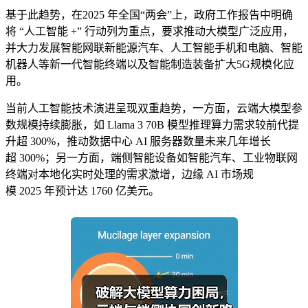
基于此趋势，在2025 年全国“两会”上，政府工作报告中明确
将 “人工智能 +” 行动列为重点，要求推动大模型广泛应用，
并大力发展智能网联新能源汽车、人工智能手机和电脑、智能
机器人等新一代智能终端以及智能制造装备扩大5G规模化应
用。
当前人工智能技术演进呈现双重趋势，一方面，云端大模型参
数规模持续膨胀，如 Llama 3 70B 模型推理算力需求较前代提
升超 300%，推动数据中心 AI 服务器数量未来几年增长
超 300%；另一方面，端侧智能设备如智能汽车、工业物联网
终端对本地化实时处理的需求激增，边缘 AI 市场规
模 2025 年预计达 1760 亿美元。