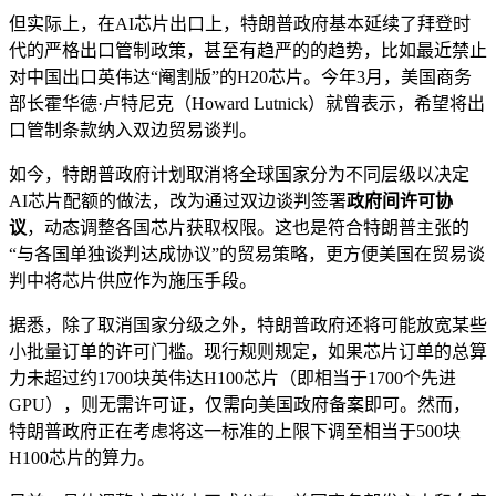
但实际上，在AI芯片出口上，特朗普政府基本延续了拜登时
代的严格出口管制政策，甚至有趋严的的趋势，比如最近禁止
对中国出口英伟达“阉割版”的H20芯片。今年3月，美国商务
部长霍华德·卢特尼克（Howard Lutnick）就曾表示，希望将出
口管制条款纳入双边贸易谈判。
如今，特朗普政府计划取消将全球国家分为不同层级以决定
AI芯片配额的做法，改为通过双边谈判签署
政府间许可协
议
，动态调整各国芯片获取权限。这也是符合特朗普主张的
“与各国单独谈判达成协议”的贸易策略，更方便美国在贸易谈
判中将芯片供应作为施压手段。
据悉，除了取消国家分级之外，特朗普政府还将可能放宽某些
小批量订单的许可门槛。现行规则规定，如果芯片订单的总算
力未超过约1700块英伟达H100芯片（即相当于1700个先进
GPU），则无需许可证，仅需向美国政府备案即可。然而，
特朗普政府正在考虑将这一标准的上限下调至相当于500块
H100芯片的算力。