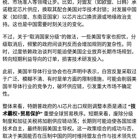
税、市场准入等领域让步。比如，对盟友（如欧盟、日韩）承
诺稳定芯片供应，换取其配合美国对华技术封锁；对发展中国
家（如印度、东南亚国家）以芯片出口换资源或地缘政治支
持。这也是中国需要时刻关注的变化。
不过，关于“取消国家分级”的做法，一些美国专家也担忧，分
级取消后，频繁的政府间谈判反而会增加规则的复杂性。同
时，过度依赖政治谈判可能迫使美国企业放弃长期市场规划，
转向短期利益导向的订单，损害技术研发投入。
此前，美国半导体行业协会也在声明中表示，白宫反复采取过
于广泛、模糊不清、有时是单方面的限制措施，可能会削弱美
国半导体行业的竞争力，破坏供应链，引发重大市场不确定
性。
整体来看，特朗普政府的AI芯片出口规则调整本质是通过
“技
术霸权+贸易保护”
重塑全球贸易秩序。短期来看，废除分级
制度和加征关税将加剧供应链动荡；长期则可能迫使各国加速
技术自主，最终削弱美国主导权。这一政策组合的成功与否，
取决于美国能否在压制中国的同时维持盟友合作与技术领先优