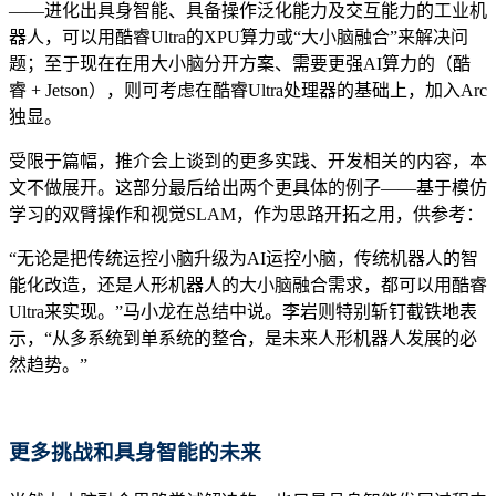
——进化出具身智能、具备操作泛化能力及交互能力的工业机
器人，可以用酷睿Ultra的XPU算力或“大小脑融合”来解决问
题；至于现在在用大小脑分开方案、需要更强AI算力的（酷
睿 + Jetson），则可考虑在酷睿Ultra处理器的基础上，加入Arc
独显。
受限于篇幅，推介会上谈到的更多实践、开发相关的内容，本
文不做展开。这部分最后给出两个更具体的例子——基于模仿
学习的双臂操作和视觉SLAM，作为思路开拓之用，供参考：
“无论是把传统运控小脑升级为AI运控小脑，传统机器人的智
能化改造，还是人形机器人的大小脑融合需求，都可以用酷睿
Ultra来实现。”马小龙在总结中说。李岩则特别斩钉截铁地表
示，“从多系统到单系统的整合，是未来人形机器人发展的必
然趋势。”
更多挑战和具身智能的未来