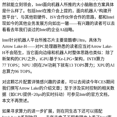
然就能立刻领会，Intel面向机器人所推的大小脑融合方案具体
是什么样了。包括Intel在推介会上提的，面向机器人“构建开
放平台”、与其他软硬件、ISV合作伙伴合作的思路，都和Intel
现如今的其他业务发展方向如出一辙——有兴趣的读者可以去
看看去年我们谈过的Intel的企业AI战略。
Intel针对机器人平台所推芯片主要是酷睿Ultra，具体为
Arrow Lake-H——对PC处理器熟悉的读者应当对Arrow Lake-
H不会陌生，当它面向边缘和机器人时整体思路也类似：除了
新架构的CPU之外，iGPU基于Xe-LPG+架构，INT8算力
77 TOPS；NPU 3则在2W功耗下就有13 TOPS算力；XPU的AI
总算力96 TOPS。
对这颗芯片配置详情感兴趣的读者，可以去阅读今年CES期间
我们撰写Arrow Lake的介绍文章；至于涉及实时控制的相关数
据（如CPU提供<20μs的实时抖动）可参见Intel的官方文档，
本文不再赘述。
如果寻求算力的进一步扩展，则在同生态下还可以搭配