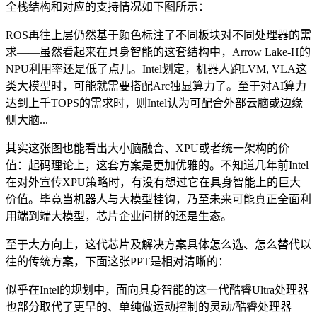
全栈结构和对应的支持情况如下图所示：
ROS再往上层仍然基于颜色标注了不同板块对不同处理器的需
求——虽然看起来在具身智能的这套结构中，Arrow Lake-H的
NPU利用率还是低了点儿。Intel划定，机器人跑LVM, VLA这
类大模型时，可能就需要搭配Arc独显算力了。至于对AI算力
达到上千TOPS的需求时，则Intel认为可配合外部云脑或边缘
侧大脑...
其实这张图也能看出大小脑融合、XPU或者统一架构的价
值：起码理论上，这套方案是更加优雅的。不知道几年前Intel
在对外宣传XPU策略时，有没有想过它在具身智能上的巨大
价值。毕竟当机器人与大模型挂钩，乃至未来可能真正全面利
用端到端大模型，芯片企业间拼的还是生态。
至于大方向上，这代芯片及解决方案具体怎么选、怎么替代以
往的传统方案，下面这张PPT是相对清晰的：
似乎在Intel的规划中，面向具身智能的这一代酷睿Ultra处理器
也部分取代了更早的、单纯做运动控制的灵动/酷睿处理器