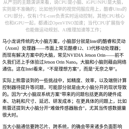
从严羽的主题演讲来看，说CPU是小脑、iGPU/NPU是大脑，
实则是不准确的；比如他列举的视觉伺服应用上，酷睿Ultra的
CPU部分，仅有1个E-core负责实时运动控制，其他CPU核心
也和iGPU一起，都通过OpenVINO加速；当代CPU扩展指令
也能做运动规划、AI推理加速等工作；
马小龙说传统的大小脑方案，小脑部分就是Intel的酷睿和灵动
（Atom）处理器——市面上常见酷睿12、13代移动处理器；
而现有解决方案中的大脑，常见NVIDIA Jetson Orin——前不
久我们还上手体验过Jetson Orin Nano。大脑和小脑则藉由网络
通信。这在Intel看来，“不是理想方案”，而是“无奈之举”。
实际上熊蓉谈到的一些挑战中，如精度、效率，以及端侧计算
控制器待提升等问题，可能部分就是由大小脑分开的现状导致
的。因为“大小脑双系统方案”带来的问题包括更高的硬件成
本、功耗和尺寸、延迟、研发成本；在更具体的问题上，比如
熊蓉还提到大小脑分开“难做传感器融合”，尤其当传感数据量
很大时。
当大小脑通信要跨芯片、跨系统，的确会带来诸多负面影响