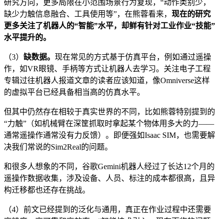
研究方向，更多局限在小范围场景行为复现，“动作类别少，
缺少力触信息融合、工具使用等”，在熊蓉看来，
现在的研究
更多关注了机器人的“智能”水平，却鲜有针对工业作业“技能”
水平提升的。
（3）
缺数据。
现在常见的方式基于仿真平台，例如通过遥操
作，如VR眼镜、手柄等方式让机器人去学习。关注电子工程
专辑过往机器人报道文章的读者应该知道，像Omniverse这样
的虚拟平台已经具备相当高的仿真水平。
但其中仍然存在相较于真实世界的不同，比如熊蓉特别提到的
“力触”（如机械臂在深筐抓取时拿起某个物体用多大的力——
通常遥操作通常没有力反馈）。即便强如Isaac SIM，也需要解
决我们常说的Sim2Real的问题。
和很多人想象的不同，谷歌Gemini机器人经过了长达12个月的
遥操作数据收集，涉及设备、人员、标注的成本都很高，且异
构迁移都也还存在挑战。
（4）前文已经提到的泛化与通用，真正在作业过程中还需要