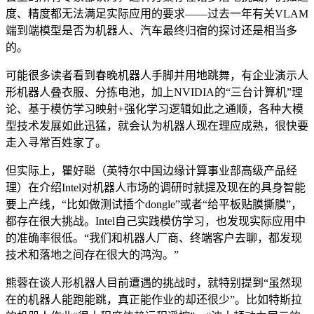
度、精度都无法满足实际应用的要求——过去一年有关VLAM
端到端模型是否为机器人、汽车最终归宿的探讨还是相当多
的。
可能很多读者看到春晚机器人手脚并用地跳舞，有企业演示人
形机器人叠衣服、分拣电池，加上NVIDIA的“三台计算机”理
论、基于模仿学习映射+强化学习逻辑如此之通顺，各种大模
型技术发展如此迅猛，就会认为机器人现在理应成熟，很快要
走入寻常百姓家了。
但实际上，瞿好聪（英特尔中国边缘计算事业部高级产品经
理）在介绍Intel对机器人市场的调研时就提及现在的具身智能
要上产线，“比如做测试插个dongle”或者“给平板贴膜撕膜”，
都存在很大挑战。Intel自己实践模仿学习，也发现实际应用中
的准确率很低。“我们和机器人厂商、终端客户去聊，都发现
技术和落地之间存在很大的鸿沟。”
熊蓉在谈人形机器人目前遭遇的挑战时，就特别提到“虽然现
在的机器人能跑能跳，真正能作业的却还很少”。比如特斯拉