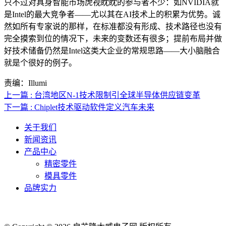
只不过对具身智能市场虎视眈眈的参与者不少：如NVIDIA就
是Intel的最大竞争者——尤以其在AI技术上的积累为优势。诚
然如所有专家说的那样，在标准都没有形成、技术路径也没有
完全摸索到位的情况下，未来的变数还有很多；提前布局并做
好技术储备仍然是Intel这类大企业的常规思路——大小脑融合
就是个很好的例子。
责编：Illumi
上一篇 : 台湾地区N-1技术限制引全球半导体供应链变革
下一篇 : Chiplet技术驱动软件定义汽车未来
关于我们
新闻资讯
产品中心
精密零件
模具零件
品牌实力
联系人电话：18632164144 | 联系人邮箱：yaling_chen0923@163.com