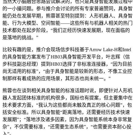
当然大小脑融合思路尝试解决的，也只是具身智能发展过程中
的一小撮问题。参与推介会讨论的所有专家普遍赞同，具身智
能仍处在发展早期，熊蓉甚至特别提到：人形机器人、具身智
能、行为大模型、空间智能——这些所有与机器人相关的热门
技术都处在起步阶段，“我们正经历快速发展期，现在面临的
是落地的挑战。”
比较有趣的是，推介会现场信步科技基于Arrow Lake-H和Intel
的具身智能方案发布了HB03具身智能开发平台，叶志辉（信
步科技副总经理）提到HB03选择了非标准连接器，“因为目前
尚无适用的标准”，“由于具身智能是较新的形态，不像工业控
制那样有着成熟的应用场景，其形态也尚未统一。”
熊蓉也在谈到相关具身智能的标准话题时说，即便针对人形机
器人发起团体标准的机构很多，国标也有提案，但主要集中在
技术要求方面，“我认为这些都尚未触及真正的核心问题”，包
括安全标准。所以具身智能“距离落地，还需要经历技术快速
发展期”；“落地涉及诸多因素，因为具身智能系统本身非常复
杂”，不仅需要标准，“还需要生态系统”，“也需要资本耐心投
入”。