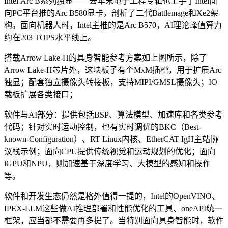
Intel Arc B系列独显——去年末电子工程专辑也上手了Intel面
向PC平台推的Arc B580显卡，剖析了二代Battlemage和Xe2架
构。面向机器人时，Intel主推的是Arc B570，AI理论峰值算力
约在203 TOPS水平线上。
搭载Arrow Lake-H的具身智能参考方案如上图所示，除了
Arrow Lake-H芯片外，这块板子有个MxM插槽，用于扩展Arc
独显；配套独立摄像头转接板，支持MIPI/GMSL摄像头；IO
载板扩展各类接口；
软件与AI部分：提供包括BSP、算法模型、加速库和各类参考
代码；针对实时运动控制，也有实时调优的BKC（Best-
known-Configuration）、RT Linux内核、EtherCAT IgH主站协
议栈示例；面向CPU提供传统视觉和运动规划的优化；面向
iGPU和NPU，则加速基于深度学习、大模型的感知和操作
等。
软件和开发生态仍然是格外值得一提的，Intel的OpenVINO、
IPEX-LLM这些做AI推理部署和性能优化的工具、oneAPI统一
框架，应当都不需要再多提了。当特别面向具身智能时，软件