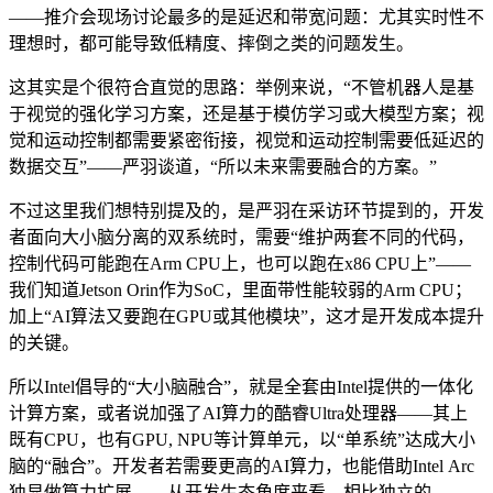
——推介会现场讨论最多的是延迟和带宽问题：尤其实时性不
理想时，都可能导致低精度、摔倒之类的问题发生。
这其实是个很符合直觉的思路：举例来说，“不管机器人是基
于视觉的强化学习方案，还是基于模仿学习或大模型方案；视
觉和运动控制都需要紧密衔接，视觉和运动控制需要低延迟的
数据交互”——严羽谈道，“所以未来需要融合的方案。”
不过这里我们想特别提及的，是严羽在采访环节提到的，开发
者面向大小脑分离的双系统时，需要“维护两套不同的代码，
控制代码可能跑在Arm CPU上，也可以跑在x86 CPU上”——
我们知道Jetson Orin作为SoC，里面带性能较弱的Arm CPU；
加上“AI算法又要跑在GPU或其他模块”，这才是开发成本提升
的关键。
所以Intel倡导的“大小脑融合”，就是全套由Intel提供的一体化
计算方案，或者说加强了AI算力的酷睿Ultra处理器——其上
既有CPU，也有GPU, NPU等计算单元，以“单系统”达成大小
脑的“融合”。开发者若需要更高的AI算力，也能借助Intel Arc
独显做算力扩展——从开发生态角度来看，相比独立的