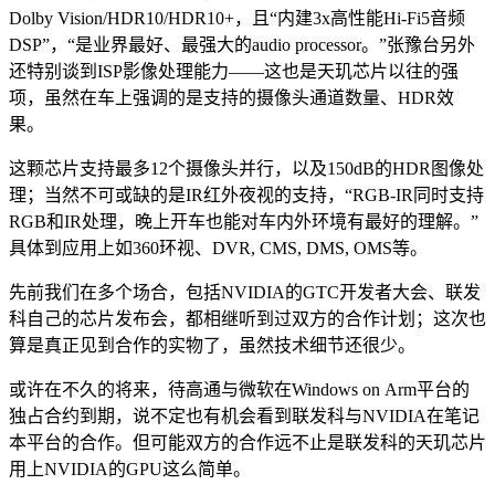
Dolby Vision/HDR10/HDR10+，且“内建3x高性能Hi-Fi5音频
DSP”，“是业界最好、最强大的audio processor。”张豫台另外
还特别谈到ISP影像处理能力——这也是天玑芯片以往的强
项，虽然在车上强调的是支持的摄像头通道数量、HDR效
果。
这颗芯片支持最多12个摄像头并行，以及150dB的HDR图像处
理；当然不可或缺的是IR红外夜视的支持，“RGB-IR同时支持
RGB和IR处理，晚上开车也能对车内外环境有最好的理解。”
具体到应用上如360环视、DVR, CMS, DMS, OMS等。
先前我们在多个场合，包括NVIDIA的GTC开发者大会、联发
科自己的芯片发布会，都相继听到过双方的合作计划；这次也
算是真正见到合作的实物了，虽然技术细节还很少。
或许在不久的将来，待高通与微软在Windows on Arm平台的
独占合约到期，说不定也有机会看到联发科与NVIDIA在笔记
本平台的合作。但可能双方的合作远不止是联发科的天玑芯片
用上NVIDIA的GPU这么简单。