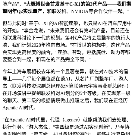
舱产品”，“
大概博世会首发基于C-X1的第3代产品——我们期
望明年Q2实现量产
，和联发科、NVIDIA等合作伙伴一起。”
但与此同时“基于C-X1的AI智能座舱，也只是AI在汽车应用中
的开始。”李金龙说，“未来我们还会有第4代产品，目前还在
和联发科讨论下一代的规划。第4代产品将会是整车的执行大
脑，我们计划2028年推向市场。”在博世的构想中，这代产品
会实现更高程度的融合，“座舱、智驾，包括底盘、动力等都
要整合到一起，和现在的产品完全不同。”
今年上海车展相较去年的一个显著差异，就在对AI技术的倡
导上——几乎每个展位都在谈AI，从芯片厂到整车厂。游人
杰（联发科技资深副总经理&运算联通元宇宙事业群总经理）
在开场演讲中提到联发科对AI划分的5个等级，在实现第一级
的聊天、第二级的根据情境做出推理之后，我们现在正经历
Agentic AI时代。
“在Agentic AI时代里，代理（agency）就能帮助我们去处理、
执行任务。”游人杰说，“第四级是通过AI实现创新”，乃至协
助发明创造。“第五级，AI具备组织的能力，能够执行复杂组