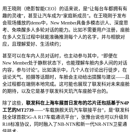
用王晓刚（绝影智能CEO）的话来说，是“让每台车都拥有有
趣的灵魂”，甚至让汽车成为“家庭新成员”。在王晓刚于发布
会现场播放的demo中，New Member具备多模态识人、深度思
考、免唤醒多人多轮对话的能力。比如不需要用户注册，座舱
在多人交互过程中就能准确推测每个人的名字，并与相貌对
应，且理解爱好、生活续约；
甚至可以在车内人员对话时，也主动参与其中，“即便在
New Member处于静默状态下，也能理解车舱内多人间的对话
内容，参与讨论”。比如演示中，几个人在讨论出行徒步，在
谈论天气、拍摄等话题时，车舱会主动给出提醒与建议——且
全过程都在端侧本地完成。这可能也展现了联发科对未来座舱
的期待，以及它是基于联发科天玑汽车座舱平台的。
除了这些，
联发科在上海车展首日发布的芯片还包括基于N4P
工艺的MT2739
——“车载旗舰天玑汽车联接平台”，是“联发科
技全球首款5G-A R17车载通讯平台”，张豫台说也可以升级到
R18标准协议，同时融入了NB-NTN和新一代NR-NTN卫星通
信技术。