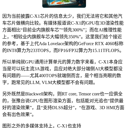
因为当前披露C-X1芯片的信息太少，我们无法将它和其他汽
车芯片做横向比较。有媒体报道说C-X1的GPU在3D渲染性能
方面相比“目前业内旗舰车芯”“领先300%”；而在AI推理性能
上，“相较业内旗舰车芯大幅领先350%”。这里我们给个接近
的参考，基于上代Ada Lovelace架构的GeForce RTX 4060标称
的INT8算力为233TOPS，而FP16/FP32算力为15.11TFLOPS。
所以单纯就GPU通用计算单元的算力数字来看，C-X1本身应
当是可以玩主流3A游戏，且应对绝大部分端侧AI大模型都没
有问题的——尤其400TOPS就端侧而言，是个相当亮眼的数
字，跑常见的LLM, VLM大模型都不会有问题。
另外既然是Blackwell架构，则RT core, Tensor core也一应俱全
的，张豫台说GPU在图形渲染方面，包括能对光追也“提供最
好的渲染效果”，且“支持DLSS超分”，“在游戏、3D HMI方面
会有出色效果”。
图形之外的多媒体支持上，C-X1也支持