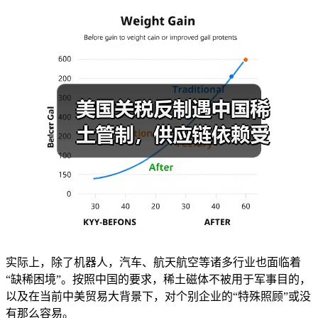
实际上，除了机器人，汽车、航天航空等诸多行业也面临着
“缺稀困境”。按照中国的要求，稀土磁体不被用于军事目的，
以及在当前中美贸易大背景下，对个别企业的“特殊照顾”或没
有那么容易。