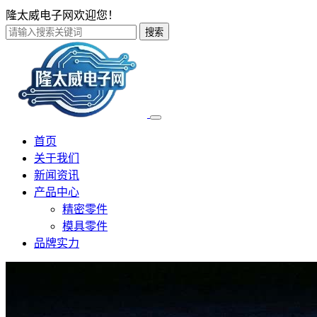
隆太威电子网欢迎您！
搜索
首页
关于我们
新闻资讯
产品中心
精密零件
模具零件
品牌实力