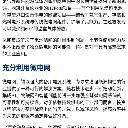
氢气等新兴能源载体为微电网架构中的长期储能提供了新的机
遇。西班牙瓦伦西亚的H2Ports项目——首个利用氢燃料电池
为重型港口设备供电的欧盟项目——结合了氢气生产、存储和
燃料电池系统与传统微电网组件，扩展了其能力。它还被发现
可以减少约69%的温室气体排放。
氢能集成解决了电池储能的时间限制问题。季节性储能能力从
根本上改变了独立微电网的可能性，特别是对于具有高热需求
的工业应用。
充分利用微电网
微电网，辅以强大的备用电源系统，为寻求增强能源韧性的行
业提供了一种可行的解决方案。随着技术进步不断推动创新，
集成AI、物联网和智能储能将进一步加强全球微电网系统的
可靠性和可持续性。对于依赖持续供电的工业部门而言，投资
这些解决方案是战略上的当务之急，以减轻风险、提高效率并
为未来的能源不确定性做好准备。
（原文刊登于EE Times欧洲版，参考链接：
Microgrids and