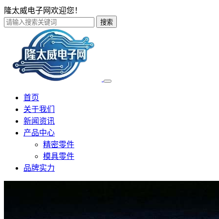
隆太威电子网欢迎您！
搜索
首页
关于我们
新闻资讯
产品中心
精密零件
模具零件
品牌实力