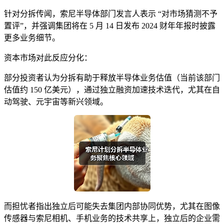
针对分拆传闻，索尼半导体部门发言人表示 “对市场猜测不予
置评”，并强调集团将在 5 月 14 日发布 2024 财年年报时披露
更多业务细节。
资本市场对此反应分化：
部分投资者认为分拆有助于释放半导体业务估值（当前该部门
估值约 150 亿美元），通过独立融资加速技术迭代，尤其在自
动驾驶、元宇宙等新兴领域。
而担忧者指出独立后可能失去集团内部协同优势，尤其在图像
传感器与索尼相机、手机业务的技术共享上，独立后的企业需