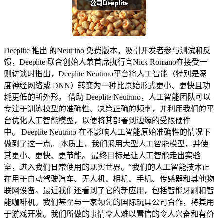
Deeplite 推出 的Neutrino 免费版本，吸引开发者参与测试和反
馈，Deeplite 联合创始人兼首席执行官Nick Romano在接受一
则访谈时指出，Deeplite Neutrino平台将人工智能（特别是深
度神经网络或 DNN）转变为一种比原始形式更小、更快且功
耗更低的新外形。 借助 Deeplite Neutrino，人工智能团队可以
专注于训练模型的准确性、决策正确的频率，并利用我们的平
台优化人工智能模型，以便将其部署到边缘的受限硬件
中。 Deeplite Neutrino 在不影响人工智能原始准确性的情况下
做到了这一点。 本质上，我们采用大型人工智能模型，并使
其更小、更快、更节能。 最终目标是让人工智能走出实验
室，进入我们日常使用的现实世界。“我们的人工智能技术正
在用于自动驾驶汽车、无人机、相机、手机、传感器和其他物
联网设备。最近我们还看到了它的新应用，包括智能牙刷和智
能咖啡机。我们甚至与一家领先的国际玩具公司合作，将其用
于游戏开发。我们所做的事情令人难以置信的令人兴奋和有价