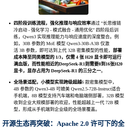
四阶段训练流程，强化推理与响应效率
通过 “长思维链
冷启动 - 强化学习 - 模式融合 - 通用优化” 四阶段后训
练，Qwen3 实现推理能力与响应速度的深度整合。例
如，30B 参数的 MoE 模型 Qwen3-30B-A3B 仅激
活 3B 参数，即可达到上代 32B 密集模型的性能，
部署
成本降至同类模型的 1/3，仅需 4 张 H20 显卡即可运行
满血版，
而性能相近的DeepSeek-R1则需要8到16张H20
显卡
，
显存占用为 DeepSeek-R1 的三分之一
。
全场景适配，小模型实现跨级超越
6 款密集模型中，
4B 参数的 Qwen3-4B 可媲美 Qwen2.5-72B-Instruct适合
手机端，8B 模型支持汽车端和电脑端侧部署，32B 模型
收到企业大规模部署的欢迎，性能超越上一代 72B 模
型，形成从手机端到企业级的全场景覆盖。
开源生态再突破：Apache 2.0 许可下的全