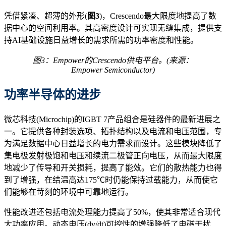
凭借紧凑、超薄的外形(
图3
)，Crescendo最大限度地提高了数
据中心的空间利用率。其高密度设计可实现无缝集成，提供支
持AI基础设施日益增长的需求所需的功率密度和性能。
图3：Empower的Crescendo
供电
平台
。
(
来源：
Empower Semiconductor
)
功率半导体的进步
微芯科技(Microchip)的IGBT 7产品组合是硅器件的最新进展之
一。它提供各种封装选项、拓扑结构以及电流和电压范围，专
为满足数据中心日益增长的电力需求而设计。这些模块降低了
集电极发射极饱和电压和续流二极管正向电压，从而最大限度
地减少了传导和开关损耗，提高了能效。它们的散热能力也得
到了增强，在结温高达175℃时仍能保持过载能力，从而使它
们能够在苛刻的环境中可靠地运行。
性能改进还包括电流处理能力提高了50%，使其非常适合现代
大功率应用。动态电压(dv/dt)可控性的增强降低了电磁干扰