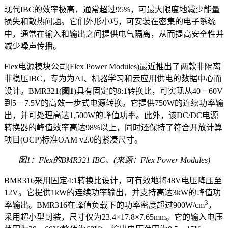
现代IBC的效率极高，通常超过95%，可最大限度地减少能量
损失和散热问题。它们外形小巧，可安装在密集的电子系统
中，通常在输入和输出之间提供电气隔离，从而提高安全性并
减少噪声传播。
Flex电源模块公司(Flex Power Modules)最近推出了两款非隔离
非稳压IBC，专为为AI、机器学习和云应用供电的数据中心而
设计。BMR321(
图1
)具有固定的8:1转换比，可实现从40－60V
到5－7.5V的高效一步式电源转换。它提供750W的连续功率输
出，并可处理高达1,500W的峰值功率。此外，该DC/DC电源
转换器的峰值效率高达98%以上，同时还保持了符合开放计算
项目(OCP)标准OAM v2.0的紧凑尺寸。
图1：Flex的BMR321 IBC
。
(
来源：Flex Power Modules
)
BMR316采用固定4:1转换比设计，可有效地将48V电压降压至
12V。它提供1kW的连续功率输出，并支持高达3kW的峰值功
3
率输出。BMR316在峰值负载下的功率密度超过900W/cm
，
采用超小型封装，尺寸仅为23.4×17.8×7.65mm。它的输入电压