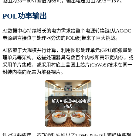
范围为38－60V(峰值为68V)，输出电压范围为9.5－15V。
POL功率输出
AI数据中心持续增长的电力需求给整个电源转换链(从AC/DC
电源到直接位于处理器旁边的POL级)带来了巨大挑战。
AI依赖于大规模并行计算，利用图形处理单元(GPU)和张量处
理单元等架构。这些处理器具有数百个内核和高带宽内存，或
采用单片集成，或采用衬底上晶圆上芯片(CoWoS)技术在同一
封装内横向配置为堆叠裸片。
针对这些应用，英飞凌科技推出了TDM2254xD电源模块系列