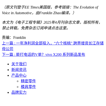
（原文刊登于EE Times美国版，参考链接：
The Evolution of
Voice in Automotive
，由Franklin Zhao编译。）
本文为《电子工程专辑》2025年4月刊杂志文章，版权所有，
禁止转载。免费杂志订阅申请点击
这里
。
责编：Franklin
上一篇 : 一年净利润全部投入，“六个核桃” 跨界增资长江存储
母公司
下一篇 : 能打电话的V单？vivo X200 系列新品发布
关于我们
新闻资讯
产品中心
精密零件
模具零件
品牌实力
联系人电话：18632164144 | 联系人邮箱：yaling_chen0923@163.com