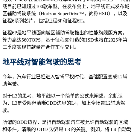
载目前已知超过100款车型。在发布会上，地平线正式发布城
区辅助驾驶系统（Horizon SuperDrive™，简称HSD），以及
征程6系列芯片，包括征程6P和征程6H。
征程6P是地平线面向城区辅助驾驶推出的性能旗舰版方案，
算力高达560TOPS，基于征程6P打造的HSD也将在2025年第
三季度实现首款量产合作车型交付。
地平线对智能驾驶的思考
今年，汽车行业已经进入智驾平权时代，基础配置变成L2辅
助驾驶。
对于L3的思考，地平线以一个简单的公式来阐述，余凯认
为，L3是受限但清晰ODD边界的L4，加上全场景L2辅助驾
驶。
所谓的ODD边界，是指自动驾驶汽车被允许自动驾驶的区域
和条件。清晰的 ODD 边界是 L3 的关键。例如，将 L4 自动驾