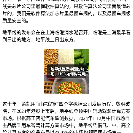
线是芯片公司里最懂软件算法的，是软件算法公司里面最懂芯
片的，我们是软件算法加芯片里最懂车规的，以及最懂车规级
质量安全的。
地平线的发布会在在上海临港滴水湖召开，临港是上海最早看
到日出的地方，地平线上日出东方。
这十年，余凯用"耐得寂寞"四个字概括公司发展历程，黎明破
晓，在2024年港股上市后，地平线登顶中国辅助驾驶计算方案
市场。根据高工智能汽车监测数据，2024年1-12月中国市场自
主品牌乘用车智驾计算方案市场中，地平线凭借低、中、高全
阶计算方案的产品布局以33.97%的市场份额稳居市场第一。