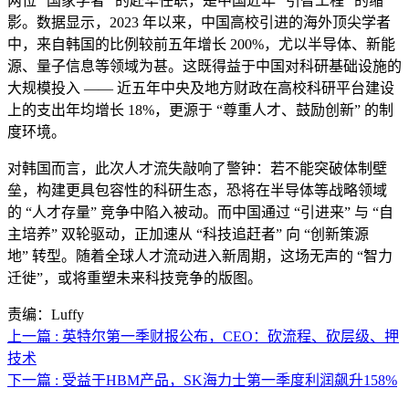
两位 “国家学者” 的赴华任职，是中国近年 “引智工程” 的缩
影。数据显示，2023 年以来，中国高校引进的海外顶尖学者
中，来自韩国的比例较前五年增长 200%，尤以半导体、新能
源、量子信息等领域为甚。这既得益于中国对科研基础设施的
大规模投入 —— 近五年中央及地方财政在高校科研平台建设
上的支出年均增长 18%，更源于 “尊重人才、鼓励创新” 的制
度环境。
对韩国而言，此次人才流失敲响了警钟：若不能突破体制壁
垒，构建更具包容性的科研生态，恐将在半导体等战略领域
的 “人才存量” 竞争中陷入被动。而中国通过 “引进来” 与 “自
主培养” 双轮驱动，正加速从 “科技追赶者” 向 “创新策源
地” 转型。随着全球人才流动进入新周期，这场无声的 “智力
迁徙”，或将重塑未来科技竞争的版图。
责编：Luffy
上一篇 : 英特尔第一季财报公布，CEO：砍流程、砍层级、押
技术
下一篇 : 受益于HBM产品，SK海力士第一季度利润飙升158%