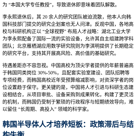
为 “本国大学专任教授”，导致退休即意味着团队解散。
李永熙退休后，其 20 余人的研究团队被迫流散，他本人向韩
国科技部门提交的研究企划案也无人问津。反观中国，各地高
校与科研机构正以 “全球视野” 布局人才战略：湖北工业大学
为李永熙配备了国际一流的实验设备，允许其自主组建跨学科
团队；北京雁栖湖应用数学研究院则为李淇明提供了长期稳定
的研究平台，支持其开展高风险、高价值的基础研究。
待遇差距亦不容忽视。中国高校为顶尖学者提供的年薪普遍高
于韩国同类岗位 30%-50%，且配套实验室建设、团队招聘等
专项经费，而韩国高校近年受预算缩减影响，对资深学者的岗
位设置趋于保守。更关键的是，中国将人才引进与科研生态建
设相结合，从项目审批、设备采购到成果转化，构建了更灵活
的机制，而韩国仍受制于繁琐的行政程序与短期绩效导向，难
以留住 “长周期、高投入” 领域的科学家。
韩国半导体人才培养短板：政策滞后与结
构失衡