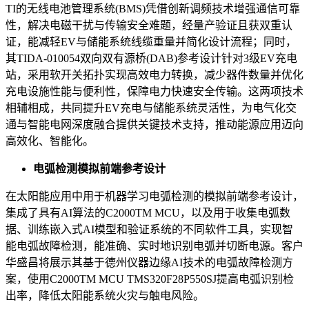
TI的无线电池管理系统(BMS)凭借创新调频技术增强通信可靠
性，解决电磁干扰与传输安全难题，经量产验证且获双重认
证，能减轻EV与储能系统线缆重量并简化设计流程；同时，
其TIDA-010054双向双有源桥(DAB)参考设计针对3级EV充电
站，采用软开关拓扑实现高效电力转换，减少器件数量并优化
充电设施性能与便利性，保障电力快速安全传输。这两项技术
相辅相成，共同提升EV充电与储能系统灵活性，为电气化交
通与智能电网深度融合提供关键技术支持，推动能源应用迈向
高效化、智能化。
电弧检测模拟前端参考设计
在太阳能应用中用于机器学习电弧检测的模拟前端参考设计，
集成了具有AI算法的C2000TM MCU，以及用于收集电弧数
据、训练嵌入式AI模型和验证系统的不同软件工具，实现智
能电弧故障检测，能准确、实时地识别电弧并切断电源。客户
华盛昌将展示其基于德州仪器边缘AI技术的电弧故障检测方
案，使用C2000TM MCU TMS320F28P550SJ提高电弧识别检
出率，降低太阳能系统火灾与触电风险。