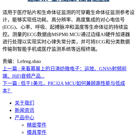
适用于医疗贴片和生命体征监测的可穿戴生命体征监测参考设
计，能够实现低功耗、高分辨率、高度集成的对心电信号
(ECG)、心率、呼吸、起搏脉冲和温度等生命体征的持续监
控。测量的ECG数据由MSPM0 MCU通过边缘AI硬件加速器
进行处理以实现实时心律失常分类，并可将ECG和分类数据
传输到智能手机或医疗监测系统等远程终端。
责编：Lefeng.shao
上一篇 : 来看慕展上的日清纺微电子：运放、GNSS射频前
端、HiFi音频产品...
下一篇 : 低于1美元，PIC32A MCU如何兼顾高性能与低成
本？
关于我们
新闻资讯
产品中心
精密零件
模具零件