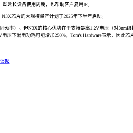
，既延长设备使用周期，也帮助客户复用IP。
伸。N3X芯片的大规模量产计划于2025年下半年启动。
（同频率）。但N3X的核心优势在于支持最高1.2V电压（对3n
压下漏电功耗可能增加250%，Tom's Hardware表示，因
路谈起
联系人电话：18632164144 | 联系人邮箱：yaling_chen0923@163.com