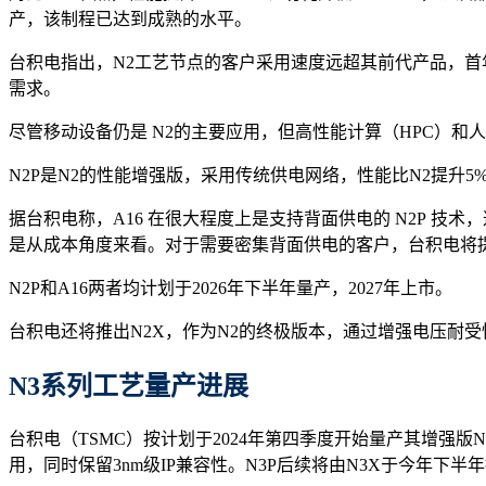
产，该制程已达到成熟的水平。
台积电指出，N2工艺节点的客户采用速度远超其前代产品，首年新流片
需求。
尽管移动设备仍是 N2的主要应用，但高性能计算（HPC）和
N2P是N2的性能增强版，采用传统供电网络，性能比N2提升5%
据台积电称，A16 在很大程度上是支持背面供电的 N2P 技
是从成本角度来看。对于需要密集背面供电的客户，台积电将提
N2P和A16两者均计划于2026年下半年量产，2027年上市。
台积电还将推出N2X，作为N2的终极版本，通过增强电压耐受
N3系列工艺量产进展
台积电（TSMC）按计划于2024年第四季度开始量产其增强版
用，同时保留3nm级IP兼容性。N3P后续将由N3X于今年下半