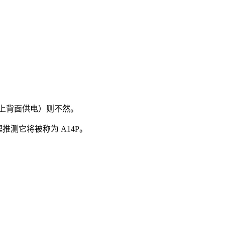
 加上背面供电）则不然。
推测它将被称为 A14P。