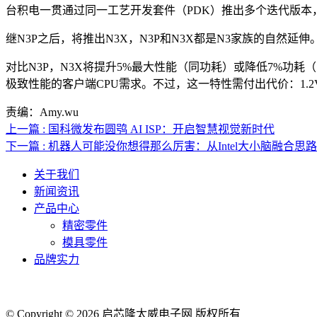
台积电一贯通过同一工艺开发套件（PDK）推出多个迭代版本
继N3P之后，将推出N3X，N3P和N3X都是N3家族的自然延
对比N3P，N3X将提升5%最大性能（同功耗）或降低7%功耗
极致性能的客户端CPU需求。不过，这一特性需付出代价：1.2V电
责编：Amy.wu
上一篇 : 国科微发布圆鸮 AI ISP：开启智慧视觉新时代
下一篇 : 机器人可能没你想得那么厉害：从Intel大小脑融合思
关于我们
新闻资讯
产品中心
精密零件
模具零件
品牌实力
© Copyright © 2026 启芯隆太威电子网 版权所有