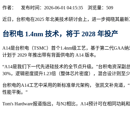
作者： 发布时间：2026-06-01 04:15:35 浏览量：
509
近日，台积电在2025 年北美技术研讨会上，进一步揭晓其最
台积电 1.4nm 技术，将于 2028 年
投产
A14是台积电（TSMC）首个1.4nm级工艺，基于第二代GAA纳米
计划于 2029 年推出带有背面供电的 A14 版本。
“A14是我们下一代先进硅技术的全节点升级。”台积电资深副总裁
30%，逻辑密度提升1.23倍（整体芯片密度），混合设计则至
台积电的A14工艺中采用的新标准单元架构， 张凯文补充道，“
性能平衡。”
Tom's Hardware报道指出，与N2相比，A14预计可在相同