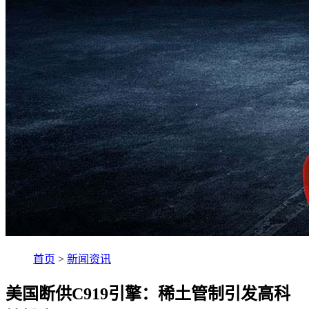
首页
>
新闻资讯
美国断供C919引擎：稀土管制引发高科