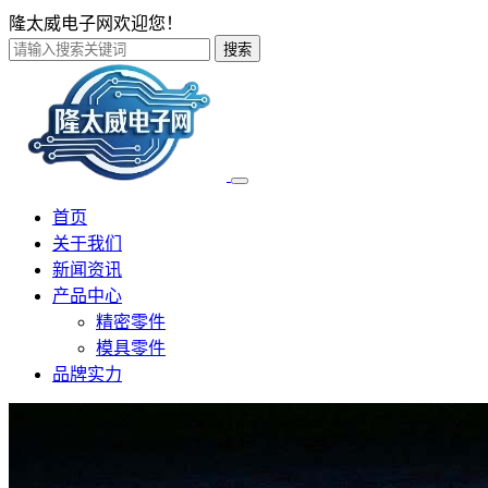
隆太威电子网欢迎您！
搜索
首页
关于我们
新闻资讯
产品中心
精密零件
模具零件
品牌实力