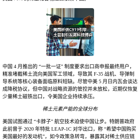
中国 4 月推出的 “一批一证” 制度要求出口商申报最终用户，
精准堵截稀土流向美国军工领域，导致其 F-35 战机、导弹制
导系统等核心装备面临原料短缺。尽管中美 5 月日内瓦会谈达
成降税协议，但中国对战略资源的管控并未放松，近期仅恢复
少量稀土磁铁出口，令美国企业持续承压。
稀土元素产能的全球分布
美国试图通过 “卡脖子” 航空技术迫使中国让步。特朗普政府
此前曾于 2020 年特批 LEAP-1C 对华出口，称 “希望中国购买
美国最好的发动机”，如今政策急转弯，暴露其对稀土供应链