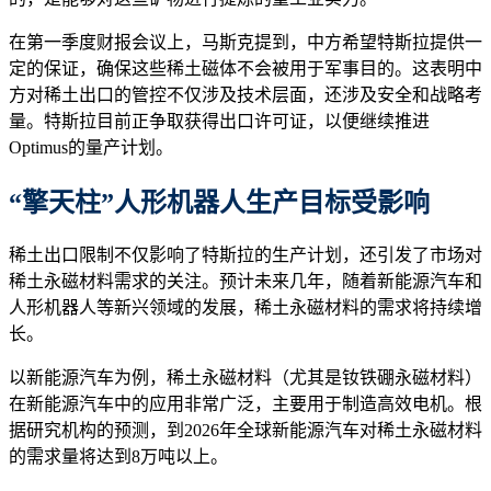
在第一季度财报会议上，马斯克提到，中方希望特斯拉提供一
定的保证，确保这些稀土磁体不会被用于军事目的。这表明中
方对稀土出口的管控不仅涉及技术层面，还涉及安全和战略考
量。特斯拉目前正争取获得出口许可证，以便继续推进
Optimus的量产计划。
“擎天柱”人形机器人生产目标受影响
稀土出口限制不仅影响了特斯拉的生产计划，还引发了市场对
稀土永磁材料需求的关注。预计未来几年，随着新能源汽车和
人形机器人等新兴领域的发展，稀土永磁材料的需求将持续增
长。
以新能源汽车为例，稀土永磁材料（尤其是钕铁硼永磁材料）
在新能源汽车中的应用非常广泛，主要用于制造高效电机。根
据研究机构的预测，到2026年全球新能源汽车对稀土永磁材料
的需求量将达到8万吨以上。