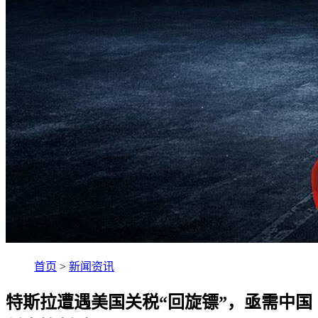
首页
>
新闻资讯
特斯拉遭遇美国关税“回旋镖”，亟需中国