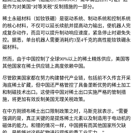
是作为对美国“对等关税”反制措施的一部分。
稀土永磁材料（如钕铁硼）是驱动系统、制动系统和控制系统
的核心材料，不仅可以延长续航并提高动力输出，使机器人完
成复杂动作，而且可以提升制动响应速度，紧急停止时避免失
控。据悉，单台机器人需要消耗约3至4千克的高性能钕铁硼永
磁材料。
然而，由于中国控制了全球90%以上的稀土精炼供应，美国等
其他国家在稀土供应链上高度依赖中国。
尽管欧美国家都在努力构建替代产业链，包括前不久传言开采
海底稀土矿藏，但中国还严格管控了具备垄断优势的稀土加工
和制磁技术出口。这使得中国对稀土出口实施严格的管制措
施，将更加有效反制美国无理关税政策。
在中方刚颁布稀土出口限制政策之时，马斯克就表示，“需要
强调的是，真正关键的是提炼稀土元素以及制造用于电动机的
磁体的能力。和锂的情况一样，中国拥有而其他国家所欠缺
的，是能够对这些矿物进行提炼的重工业实力。”