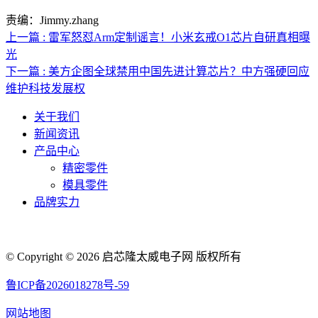
责编：Jimmy.zhang
上一篇 : 雷军怒怼Arm定制谣言！小米玄戒O1芯片自研真相曝
光
下一篇 : 美方企图全球禁用中国先进计算芯片？中方强硬回应
维护科技发展权
关于我们
新闻资讯
产品中心
精密零件
模具零件
品牌实力
联系人电话：18632164144 | 联系人邮箱：yaling_chen0923@163.com
© Copyright © 2026 启芯隆太威电子网 版权所有
鲁ICP备2026018278号-59
网站地图