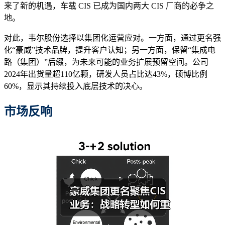
来了新的机遇，车载 CIS 已成为国内两大 CIS 厂商的必争之
地。
对此，韦尔股份选择以集团化运营应对。一方面，通过更名强
化“豪威”技术品牌，提升客户认知；另一方面，保留“集成电
路（集团）”后缀，为未来可能的业务扩展预留空间。公司
2024年出货量超110亿颗，研发人员占比达43%，硕博比例
60%，显示其持续投入底层技术的决心。
市场反响