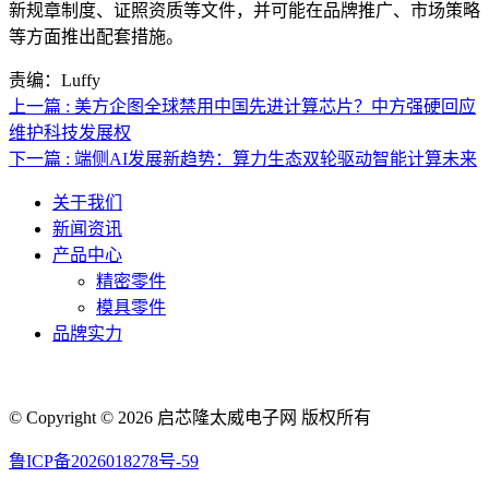
新规章制度、证照资质等文件，并可能在品牌推广、市场策略
等方面推出配套措施。
责编：Luffy
上一篇 : 美方企图全球禁用中国先进计算芯片？中方强硬回应
维护科技发展权
下一篇 : 端侧AI发展新趋势：算力生态双轮驱动智能计算未来
关于我们
新闻资讯
产品中心
精密零件
模具零件
品牌实力
联系人电话：18632164144 | 联系人邮箱：yaling_chen0923@163.com
© Copyright © 2026 启芯隆太威电子网 版权所有
鲁ICP备2026018278号-59