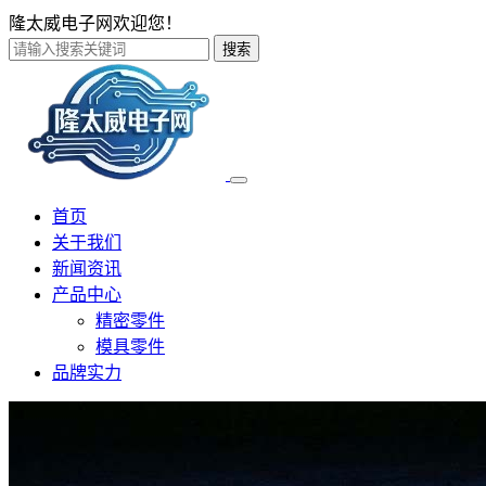
隆太威电子网欢迎您！
搜索
首页
关于我们
新闻资讯
产品中心
精密零件
模具零件
品牌实力