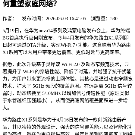
何重塑家庭网络？
作者： 发布时间：2026-06-03 16:41:05 浏览量：
530
5月19日，在华为nova14系列及鸿蒙电脑发布会上，华为终端
BG首席执行官何刚宣布，今年4月发布的华为路由X1系列即
日起可通过OTA升级，实现Wi-Fi 7+功能。这意味着华为路由
X1系列可以为用户带来更远覆盖、更低时延与更高速率。
据悉，此次升级基于灵犀双 Wi-Fi 2.0 及动态窄频宽技术，显
著提升了 Wi-Fi 的穿墙性能、降低了时延，并增强了抗干扰能
力，为用户带来更流畅的上网体验。其核心是通过动态窄频宽
技术，扩大了 5GHz 频段的覆盖范围。在远距离 5GHz 信号较
弱时，动态切换至 5/10MHz 以增加信号传输性能（原理类似
于水管越细压强越小），从而使高速网络覆盖面积进一步增
大。
华为路由X1系列是华为于4月16日发布的一款创新路由器产
品，其以独特的外观设计、强大的信号覆盖能力以及智能化功
能为亮点，旨在为用户提供高效、稳定且美观的智能家居网络