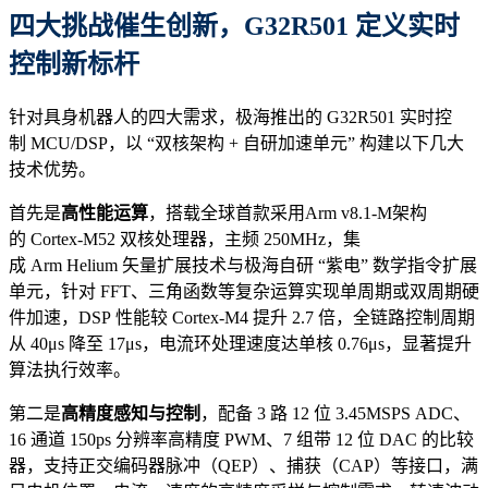
四大挑战催生创新，G32R501 定义实时
控制新标杆
针对具身机器人的四大需求，极海推出的 G32R501 实时控
制 MCU/DSP，以 “双核架构 + 自研加速单元” 构建以下几大
技术优势。
首先是
高性能运算
，搭载全球首款采用Arm v8.1-M架构
的 Cortex-M52 双核处理器，主频 250MHz，集
成 Arm Helium 矢量扩展技术与极海自研 “紫电” 数学指令扩展
单元，针对 FFT、三角函数等复杂运算实现单周期或双周期硬
件加速，DSP 性能较 Cortex-M4 提升 2.7 倍，全链路控制周期
从 40μs 降至 17μs，电流环处理速度达单核 0.76μs，显著提升
算法执行效率。
第二是
高精度感知与控制
，配备 3 路 12 位 3.45MSPS ADC、
16 通道 150ps 分辨率高精度 PWM、7 组带 12 位 DAC 的比较
器，支持正交编码器脉冲（QEP）、捕获（CAP）等接口，满