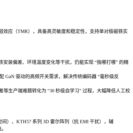
道磁阻效应（TMR），具备高灵敏度和稳定性，支持单对极磁铁实
面对磁铁安装偏差、环境温度变化等干扰，仍能实现 “指哪打哪” 的精
m，完美适配 GaN 驱动的高频开关需求，解决传统编码器 “毫秒级反
生产端难题转化为 “30 秒级自学习” 过程，大幅降低人工校
间）、KTH57 系列 3D 霍尔阵列（抗 EMI 干扰），辅
统。