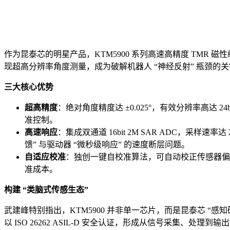
作为昆泰芯的明星产品，KTM5900 系列高速高精度 TM
现超高分辨率角度测量，成为破解机器人 “神经反射” 瓶颈的
三大核心优势
超高精度
：绝对角度精度达 ±0.025°，有效分辨率高达
准控制。
高速响应
：集成双通道 16bit 2M SAR ADC，采样速
馈” 与驱动器 “微秒级响应” 的速度断层问题。
自适应校准
：独创一键自校准算法，可自动校正传感器偏移
准成本。
构建 “类脑式传感生态”
武建峰特别指出，KTM5900 并非单一芯片，而是昆泰芯 “感知硬件
以 ISO 26262 ASIL-D 安全认证，形成从信号采集、处