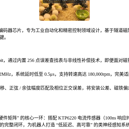
R 磁性编码器芯片，专为工业自动化和精密控制领域设计，基于隧
关键。
 24bit，通过内置 256 点误差查找表与非线性补偿技术，即便
率达 2MHz，系统延时低至 0.5μs，支持转速高达 180,000rp
、正弦 / 余弦幅度匹配及相位正交误差，将安装公差、磁铁偏差等
矩阵” 的核心一环：搭配 KTP6220 电流传感器（100ns 响应时
理到输出的完整闭环，为机器人打造 “低延迟、高可靠” 的类神经感知系