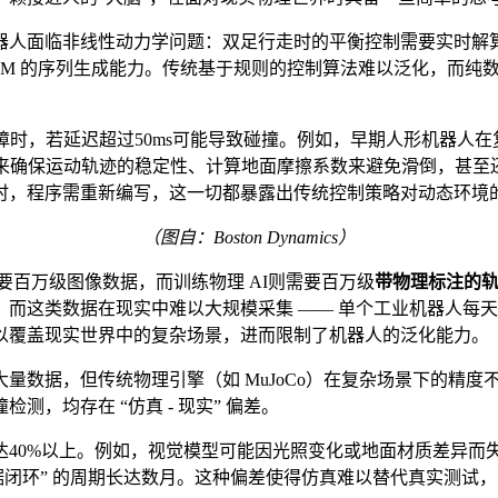
人面临非线性动力学问题：双足行走时的平衡控制需要实时解算 
LM 的序列生成能力。传统基于规则的控制算法难以泛化，而纯
障时，若延迟超过50ms可能导致碰撞。例如，早期人形机器人
力矩来确保运动轨迹的稳定性、计算地面摩擦系数来避免滑倒，甚
时，程序需重新编写，这一切都暴露出传统控制策略对动态环境
（图自：Boston Dynamics）
要百万级图像数据，而训练物理 AI则需要百万级
带物理标注的
而这类数据在现实中难以大规模采集 —— 单个工业机器人每
以覆盖现实世界中的复杂场景，进而限制了机器人的泛化能力。
大量数据，但传统物理引擎（如 MuJoCo）在复杂场景下的精
，均存在 “仿真 - 现实” 偏差。
达40%以上。例如，视觉模型可能因光照变化或地面材质差异而
数据闭环” 的周期长达数月。这种偏差使得仿真难以替代真实测试