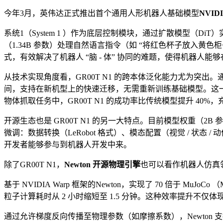
今年3月，英伟达正式推出首个通用人形机器人基础模型
NVID
系统1（System 1 ）作为底层控制模块，通过扩散模型（DiT）实
（1.34B 参数）处理自然语言指令（如 “将红色杯子放入黄
式，有效解决了机器人 “脑 - 体” 协同的难题，使得机器人
从技术实现角度看，GR00T N1 的跨本体泛化能力尤为突出。通过 “Em
间，支持在新机型上的快速迁移，无需重新训练基础模型。这一
物体抓取任务中，GR00T N1 的成功率比传统模型提升 40
开源生态也是 GR00T N1 的另一大特点。目前模型权重（2B 参
微调：数据转换（LeRobot 格式）、模态配置（视觉 / 状态
开发者能够参与到机器人开发中来。
除了GR00T N1，
Newton 开源物理引擎
也可以看作机器人仿真
基于 NVIDIA Warp 框架的Newton，实现了 70 倍于 MuJo
粒子计算耗时从 2 小时缩短至 1.5 分钟。这种效率提升不
通过允许梯度反向传播至物理参数（如摩擦系数），Newton 