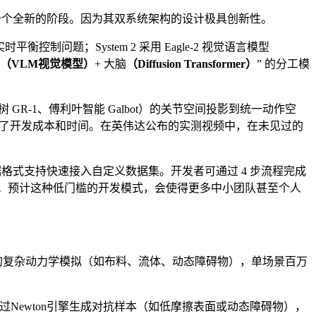
一个全新的阶段。因为其双系统架构的设计极具创新性。
控制问题；System 2 采用 Eagle-2 视觉语言模型
（VLM视觉模型）
+ 大脑
（Diffusion Transformer）
” 的分工模
（如宇树 GR-1、傅利叶智能 Galbot）的关节空间投影到统一动作空
低了开发成本和时间。在英伟达公布的实测视频中，在未见过的
bot 数据格式支持快速接入自定义数据集。开发者可通过 4 步流程完成
T 优化）。预计这种低门槛的开发模式，会使得更多中小团队甚至个人
真速度，支持极端场景下的复杂动力学模拟（如布料、流体、动态障碍物），单场景百万
过Newton引擎生成对抗样本（如低摩擦表面或动态障碍物），