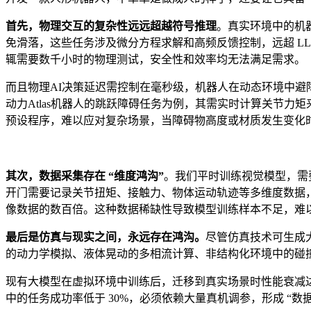
首先，
物理交互的复杂性
远远
超越符号推理
。真实环境中的机器
免滑落，这些任务涉及微分方程求解和高频反馈控制，远超 L
辄需要数千小时的物理测试，安全性和效率均无法满足需求。
而且物理AI决策延迟需控制在毫秒级，机器人在动态环境中避
动力Atlas机器人的跳跃障碍任务为例，其需实时计算关节
预设程序，难以应对复杂场景，当障碍物高度或材质发生变化
其次，
数据采集
存在
“维度鸿沟”
。我们平时训练视觉模型，需
开门需要记录关节扭矩、接触力、物体运动轨迹等多维度数据，
像数据的数百倍。这种数据稀缺性导致模型训练样本不足，难
最后是
仿真与现实
之间，永远存在
鸿沟
。
尽管仿真技术可生成
的动力学模拟、液体晃动的多相流计算、非结构化环境中的碰撞检测
现有大模型在虚拟环境中训练后，迁移到真实场景时性能衰减
中的任务成功率低于 30%，必须依赖大量真机调参，形成 “