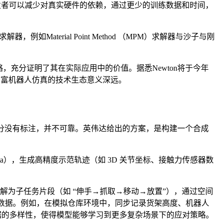
发者可以减少对真实硬件的依赖，通过更少的训练数据和时间，
求解器，例如Material Point Method （MPM）求解器与沙子与刚
制策略，充分证明了其在实际应用中的价值。据悉Newton将于今年
，丰富机器人仿真的技术生态意义深远。
分没有标注，并不可靠。英伟达给出的方案，是构建一个合成
数据（Real Data），生成高精度示范轨迹（如 3D 关节坐标、接触力传感器数
条真实演示分解为子任务片段（如 “伸手→抓取→移动→放置”），通过空间
U、力觉数据。例如，在模拟仓库环境中，同步记录货架高度、机器人
数据的多样性，使得模型能够学习到更多复杂场景下的应对策略。