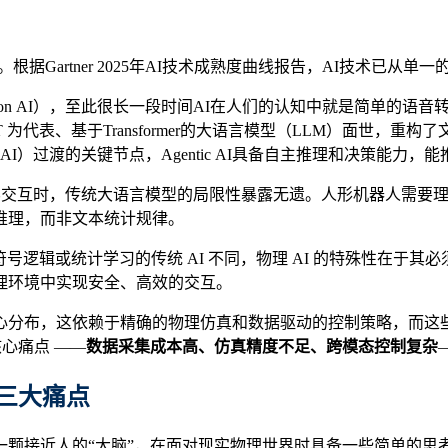
根据Gartner 2025年AI技术成熟度曲线报告，AI技术已
on AI），至此很长一段时间AI在人们的认知中就是简单的语音转文字
T 为代表、基于Transformer的大语言模型（LLM）面世，重构了文
c AI）过渡的关键节点，Agentic AI具备自主推理和决策能
现实世界交互时，传统大语言模型的局限性暴露无遗。人形机器人需
推理，而非文本统计规律。
与依赖符号逻辑或统计学习的传统 AI 不同，物理 AI 的特殊性在于
理环境中实现安全、高效的交互。
布，这依赖于精确的物理仿真和数据驱动的控制策略，而这些正是 
核心痛点 ——
数据采集成本高、仿真精度不足、跨模态控制复杂
三大痛点
一颗接近人的“大脑”，在面对现实物理世界时具备一些简单的思