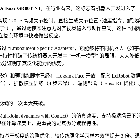
IA
Isaac
GR00T
N1
，在行业看来，这标志着机器人开发进入了
现 120Hz 高频关节控制，直接生成关节位置 / 速度指令，解决实时平衡
色柜子”），通过跨模态注意力对齐视觉输入与动作空间。这种 “小脑
能够在复杂环境中快速做出反应。
bodiment-Specific Adapters”，它能够将不同机器人
特性打破了传统机器人开发中 “一机一模型” 的局限，大大降
%，充分证明了其泛化能力的优势。
数）和预训练脚本已经在 Hugging Face 开放，配套 LeRo
 / 动作）、扩散模型训练（4 步去噪）、端侧部署（TensorR
领域的一次重大突破。
Co （Multi-Joint dynamics with Contact）的仿
仅体现在计算速度上，更重要的是其微分编程特性。
支持基于梯度的策略优化，较传统强化学习样本效率提升 3 倍。通