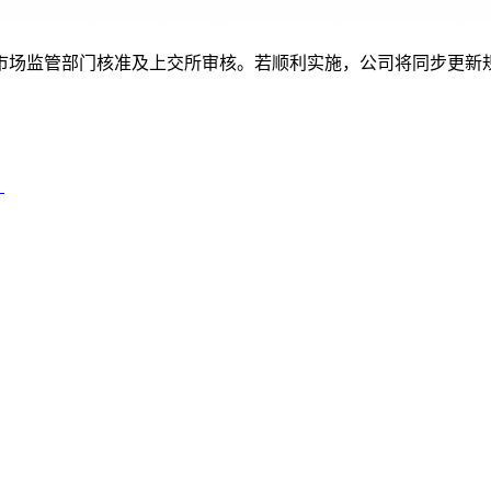
日召开）、市场监管部门核准及上交所审核。若顺利实施，公司将同
？
联系人电话：18632164144 | 联系人邮箱：yaling_chen0923@163.com