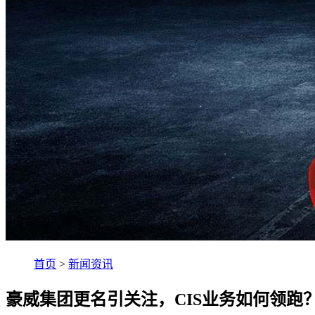
首页
>
新闻资讯
豪威集团更名引关注，CIS业务如何领跑