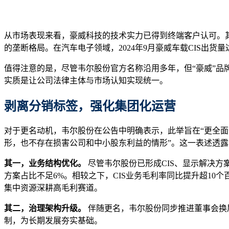
从市场表现来看，豪威科技的技术实力已得到终端客户认可。其OV
的垄断格局。在汽车电子领域，2024年9月豪威车载CIS出货
值得注意的是，尽管韦尔股份官方名称沿用多年，但“豪威”品牌
实质是让公司法律主体与市场认知实现统一。
剥离分销标签，强化集团化运营
对于更名动机，韦尔股份在公告中明确表示，此举旨在“更全
形，也不存在损害公司和中小股东利益的情形”。这一表述透
其一，业务结构优化。
尽管韦尔股份已形成CIS、显示解决方
方案占比不足6%。相较之下，CIS业务毛利率同比提升超10
集中资源深耕高毛利赛道。
其二，治理架构升级。
伴随更名，韦尔股份同步推进董事会换届
制，为长期发展夯实基础。