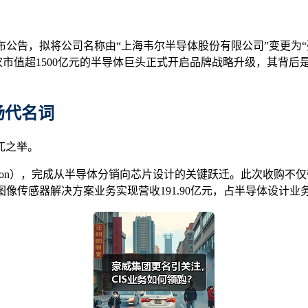
H）发布公告，拟将公司名称由“上海韦尔半导体股份有限公司”变更
着这家市值超1500亿元的半导体巨头正式开启品牌战略升级，其背
场代名词
兀之举。
ision），完成从半导体分销向芯片设计的关键跃迁。此次收购不仅带
其图像传感器解决方案业务实现营收191.90亿元，占半导体设计业务