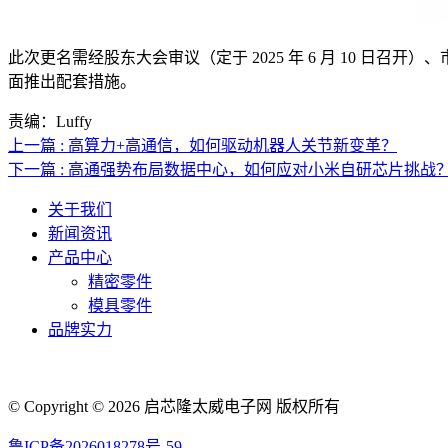
此次更名需经股东大会审议（定于 2025 年 6 月 10 
面推出配套措施。
责编：Luffy
上一篇 : 高算力+高通信，如何驱动机器人关节新变革？
下一篇 : 高通强势布局数据中心，如何应对小米自研芯片挑战
关于我们
新闻资讯
产品中心
精密零件
模具零件
品牌实力
© Copyright © 2026 启芯隆太威电子网 版权所有
鲁ICP备2026018278号-59