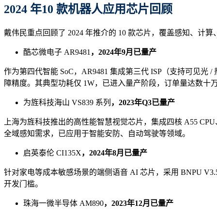
2024
年
10 款机器人
应用
芯片
回顾
戴伟民重点回顾了 2024 年推介的 10 款芯片，覆盖感知、
酷芯微电子 AR9481
，2024年9月已量产
作为第四代智能 SoC，AR9481 集成第三代 ISP（支持可见
障精度。其典型功耗仅 1W，已进入量产阶段，订单量达数十
为旌科技海山 VS839 系列
，2023年Q3已量产
上海为旌科技推出的高性能智慧视觉芯片，集成四核 A55 CPU、双
全域感知需求，已应用于智能安防、自动驾驶等领域。
启英泰伦 CI135X
，2024年8月已量产
针对家电等成本敏感场景的端侧语音 AI 芯片，采用 BNPU 
开发门槛。
珠海一微半导体 AM890
，2023年12月已量产